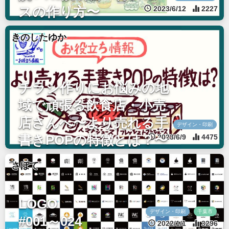
2023/6/12
2227
スの作り方〜
きのしたゆか
チラシ作りにお悩みの地
域で頑張る飲食店・小売
店さんへ〜より売れる手
デザイン・印刷
2023/6/9
4475
書きPOPの特徴とは？〜
さぽて
LOGO
デザイン・印刷
千葉市
#001～024
2022/1/1
3296