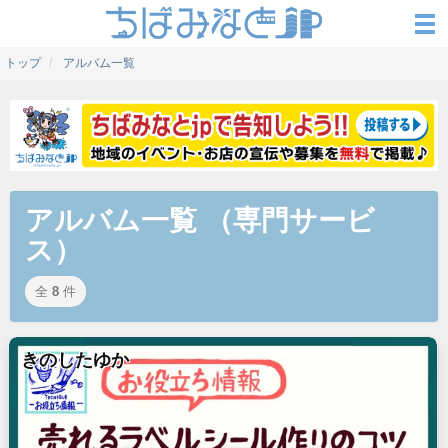
トップ
アルバム一覧
アルバム一覧 （専門サービ
ス）
全
8
件
きのしたゆか