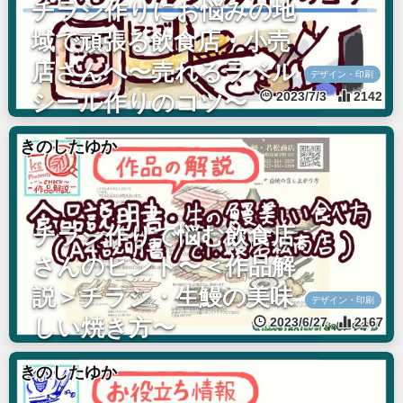
チラシ作りにお悩みの地
域で頑張る飲食店・小売
店さんへ〜売れるラベル
デザイン・印刷
2023/7/3
2142
シール作りのコツ〜
きのしたゆか
チラシ作りで悩む飲食店
さんのヒント〜＜作品解
説＞チラシ・生鰻の美味
デザイン・印刷
2023/6/27
2167
しい焼き方〜
きのしたゆか