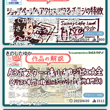
チラシ作りにお悩みの地
域で頑張る飲食店・小売
店さんへ〜ショップペー
デザイン・印刷
ジへアクセスするチラシ
2023/6/24
1800
の特徴〜
きのしたゆか
チラシ作りで悩む飲食店
さんのヒント〜＜作品解
説＞A3ポスター・遠州郷
デザイン・印刷
2023/6/20
2111
ジビエ大全〜