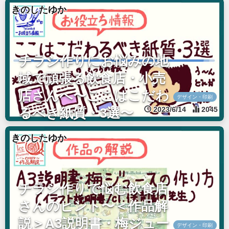
きのしたゆか
チラシ作りにお悩みの地
域で頑張る飲食店・小売
店さんへ〜ここはこだわ
デザイン・印刷
2023/6/14
2045
るべき紙質・3選〜
きのしたゆか
チラシ作りで悩む飲食店
さんのヒント〜＜作品解
説＞A3説明書・梅ジュー
デザイン・印刷