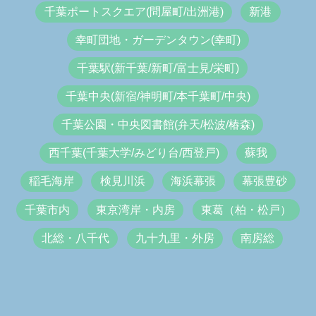
千葉ポートスクエア(問屋町/出洲港)
新港
幸町団地・ガーデンタウン(幸町)
千葉駅(新千葉/新町/富士見/栄町)
千葉中央(新宿/神明町/本千葉町/中央)
千葉公園・中央図書館(弁天/松波/椿森)
西千葉(千葉大学/みどり台/西登戸)
蘇我
稲毛海岸
検見川浜
海浜幕張
幕張豊砂
千葉市内
東京湾岸・内房
東葛（柏・松戸）
北総・八千代
九十九里・外房
南房総