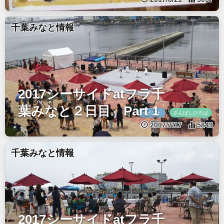
千葉みなと情報
2017シーサイドatフラ千
葉みなと２日目 Part 1
イベント
さんばしひろば
2017/7/17
5849
千葉みなと情報
2017シーサイドatフラ千