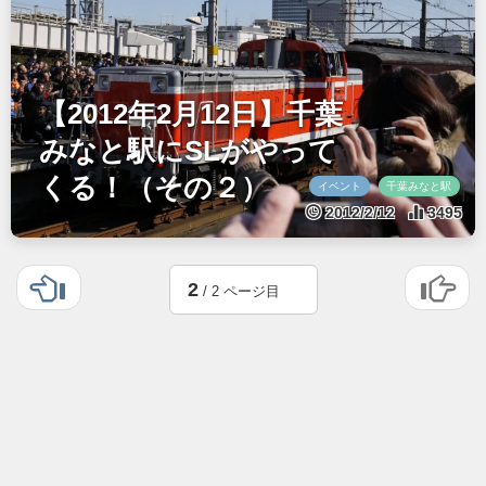
【2012年2月12日】千葉
みなと駅にSLがやって
くる！（その２）
イベント
千葉みなと駅
2012/2/12
3495
2
/ 2 ページ目