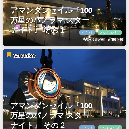
アマンダンセイル『100
万星のパノラマ スター
ナイト』 その１
イベント
さんばしひろば
2018/5/6
5695
caretaker
アマンダンセイル『100
万星のパノラマ スター
ナイト』 その２
イベント
さんばしひろば