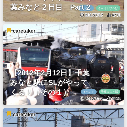
葉みなと２日目 Part 2
イベント
さんばしひろば
2017/7/17
4770
caretaker
【2012年2月12日】千葉
みなと駅にSLがやって
くる！（その１）
イベント
千葉みなと駅
2012/2/12
4621
caretaker