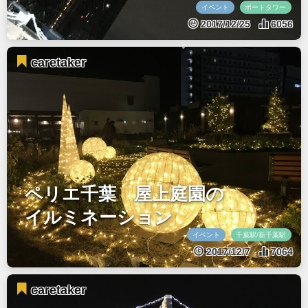
イベント
ポートタワー
2017/12/25
6056
caretaker
ペリエ千葉 屋上庭園の
イルミネーション
イベント
千葉駅/新千葉駅
2017/12/7
7064
caretaker