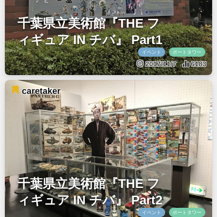
千葉県立美術館『THE フ
ィギュア IN チバ』 Part1
イベント
ポートタワー
2017/11/7
6183
caretaker
千葉県立美術館『THE フ
ィギュア IN チバ』 Part2
イベント
ポートタワー