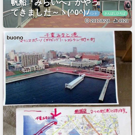
帆船『みらいへ』がやっ
てきました～ヽ(^0^)ﾉ
イベント
さんばしひろば
2017/8/28
4921
buono