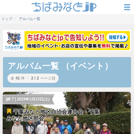
トップ
アルバム一覧
アルバム一覧 （イベント）
全
41
件 ・
2 / 2
ページ目
[終了] 2019年3月23日(土)
千葉みなと地区自治会連合会・千葉
みなと地区部会