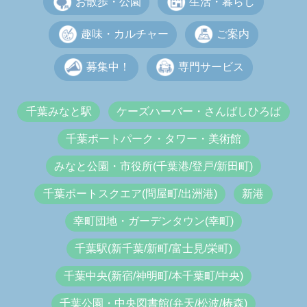
お散歩・公園
生活・暮らし
趣味・カルチャー
ご案内
募集中！
専門サービス
千葉みなと駅
ケーズハーバー・さんばしひろば
千葉ポートパーク・タワー・美術館
みなと公園・市役所(千葉港/登戸/新田町)
千葉ポートスクエア(問屋町/出洲港)
新港
幸町団地・ガーデンタウン(幸町)
千葉駅(新千葉/新町/富士見/栄町)
千葉中央(新宿/神明町/本千葉町/中央)
千葉公園・中央図書館(弁天/松波/椿森)