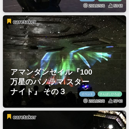
2018/5/6
5348
caretaker
アマンダンセイル『100
万星のパノラマ スター
ナイト』 その３
イベント
さんばしひろば
2018/5/6
5740
caretaker