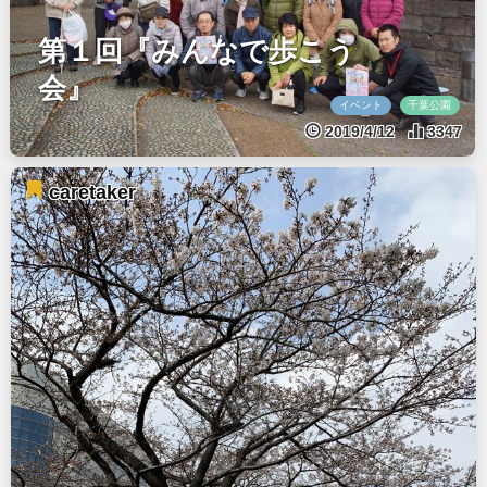
第１回『みんなで歩こう
会』
イベント
千葉公園
2019/4/12
3347
caretaker