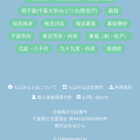
西千葉(千葉大学/みどり台/西登戸)
蘇我
稲毛海岸
検見川浜
海浜幕張
幕張豊砂
千葉市内
東京湾岸・内房
東葛（柏・松戸）
北総・八千代
九十九里・外房
南房総
ちばみなとjpについて
ちばみなぽ交換所
利用規約
個人情報保護方針
お問い合わせ
古物商許可証番号
千葉県公安委員会 第441010002869号
株式会社せひら
© chibaminato.jp