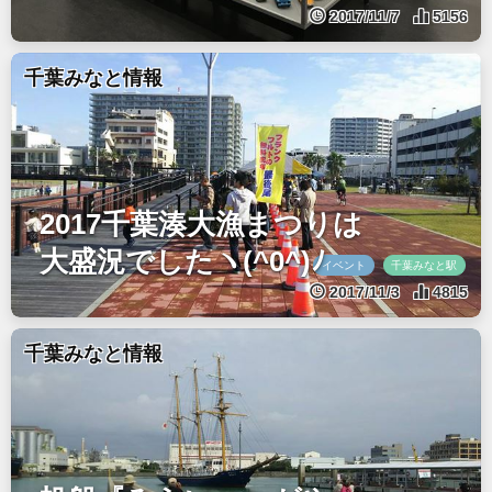
2017/11/7
5156
千葉みなと情報
2017千葉湊大漁まつりは
大盛況でしたヽ(^0^)ﾉ
イベント
千葉みなと駅
2017/11/3
4815
千葉みなと情報