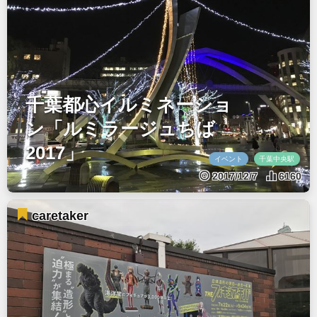
千葉都心イルミネーショ
ン「ルミラージュちば
2017」
イベント
千葉中央駅
2017/12/7
6160
caretaker