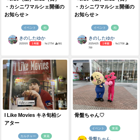
・カシニワマルシェ開催の
・カシニワマルシェ開催の
お知らせ＞
お知らせ＞
イベント
柏
イベント
柏
きのしたゆか
きのしたゆか
2025/5/5
1 年前
- №17754
881
2025/4/25
1 年前
- №17708
769
I Like Movies キネ旬柏シ
骨盤ちゃん♡
アター
イベント
東葛
カルチャー
東葛
骨盤ちゃん