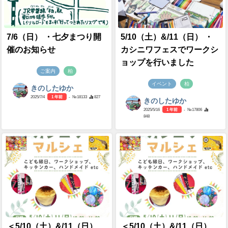
7/6（日） ・七夕まつり開
5/10（土）&/11（日） ・
催のお知らせ
カシニワフェスでワークシ
ョップを行いました
ご案内
柏
イベント
柏
きのしたゆか
2025/7/4
1 年前
- №18133
827
きのしたゆか
2025/5/16
1 年前
- №17806
848
＜5/10（土）&/11（日）
＜5/10（土）&/11（日）