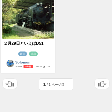
２月29日といえばD51
鉄道
流山
Solomon
2020/2/6
6 年前
- №7037
1779
1
/ 1 ページ目