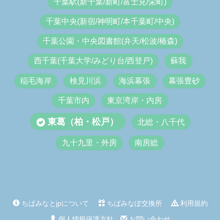
千葉駅(新千葉/新町/富士見/栄町)
千葉中央(新宿/神明町/本千葉町/中央)
千葉公園・中央図書館(弁天/松波/椿森)
西千葉(千葉大学/みどり台/西登戸)
蘇我
稲毛海岸
検見川浜
海浜幕張
幕張豊砂
千葉市内
東京湾岸・内房
東葛（柏・松戸）
北総・八千代
九十九里・外房
南房総
ちばみなとjpについて
ちばみなぽ交換所
利用規約
個人情報保護方針
お問い合わせ