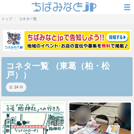
トップ
コネタ一覧
コネタ一覧 （東葛（柏・松
戸））
全
14
件