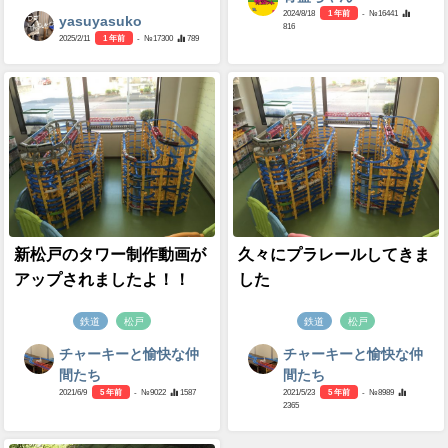
2024/8/18
1 年前
- №16441
yasuyasuko
816
2025/2/11
1 年前
- №17300
789
新松戸のタワー制作動画が
久々にプラレールしてきま
アップされましたよ！！
した
鉄道
松戸
鉄道
松戸
チャーキーと愉快な仲
チャーキーと愉快な仲
間たち
間たち
2021/6/9
5 年前
- №9022
1587
2021/5/23
5 年前
- №8989
2365