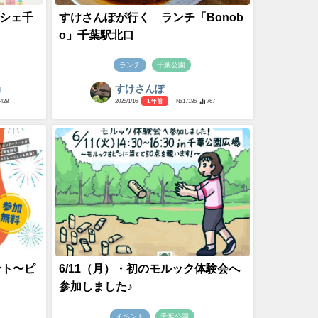
マルシェ千
すけさんぽが行く ランチ「Bonob
o」千葉駅北口
ランチ
千葉公園
局
すけさんぽ
1428
2025/1/16
1 年前
- №17186
767
ント〜ピ
6/11（月）・初のモルック体験会へ
参加しました♪
イベント
千葉公園