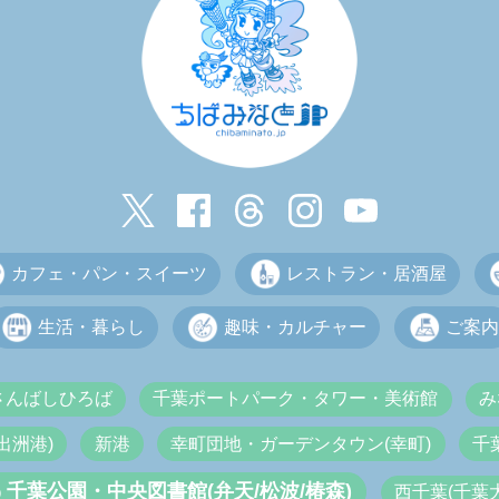
カフェ・パン・スイーツ
レストラン・居酒屋
生活・暮らし
趣味・カルチャー
ご案内
さんばしひろば
千葉ポートパーク・タワー・美術館
み
出洲港)
新港
幸町団地・ガーデンタウン(幸町)
千
千葉公園・中央図書館(弁天/松波/椿森)
西千葉(千葉