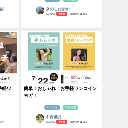
会）
きのしたゆか
2024/6/13
2 年前
- №16056
2371
手軽ワ
簡単！おしゃれ！お手軽ワンコイン
ヨガ！
イベント
千葉公園
中台葉月
2249
2023/7/18
3 年前
- №14159
1627