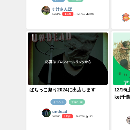
すけさんぽ
2025/1/10
1 年前
- №17152
1001
ばちっこ祭り2024に出店します
12/16(
ket千
イベント
千葉公園
undead
2024/6/5
2 年前
- №16030
1804