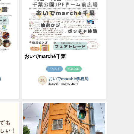
おいでmarché千葉
イベント
千葉公園
局
おいでmarché事務局
2026/3/17
- №19442
374