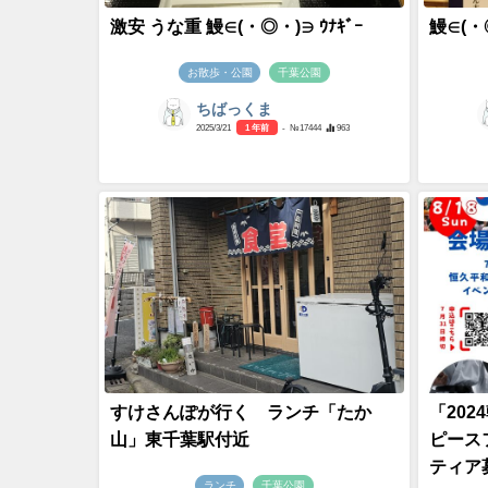
激安 うな重 鰻∈(・◎・)∋ ｳﾅｷﾞｰ
鰻∈(・◎
お散歩・公園
千葉公園
ちばっくま
2025/3/21
1 年前
- №17444
963
すけさんぽが行く ランチ「たか
「20
山」東千葉駅付近
ピース
ティア
ランチ
千葉公園