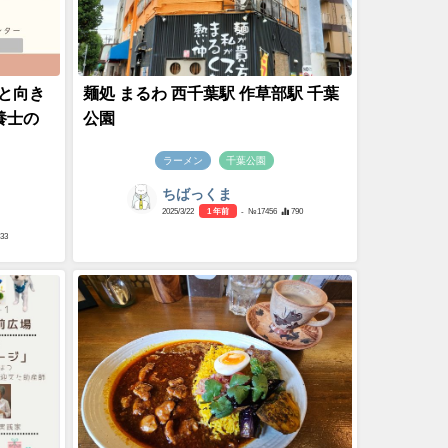
ーと向き
麺処 まるわ 西千葉駅 作草部駅 千葉
養士の
公園
ラーメン
千葉公園
ちばっくま
2025/3/22
1 年前
- №17456
790
633