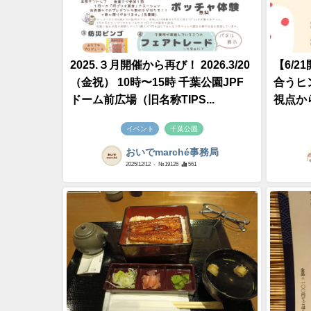
2025.３月開催から再び！ 2026.3/20
【6/
（金祝） 10時〜15時 千葉公園JPF
合うヒ
ドーム前広場（旧名称TIPS...
視点か
イベント
千葉公園
おいでmarché事務局
2025/12/12
- №19126
561