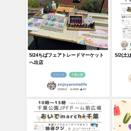
5/24ちばフェアトレードマーケット
5/2(土
へ出店
イベント
千葉公園
enjoyaromalife
2026/5/13
- №19636
352