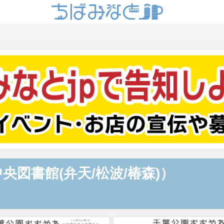
央図書館(弁天/松波/椿森)）