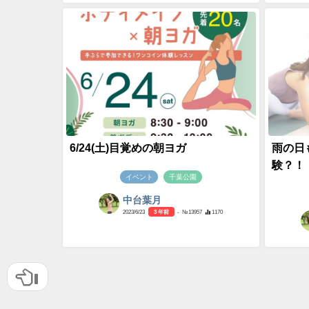
6/24(土)目覚めの朝ヨガ
雨の日
験？！
イベント
千葉公園
中台葉月
2023/6/23
3 年前
- №13957
1170