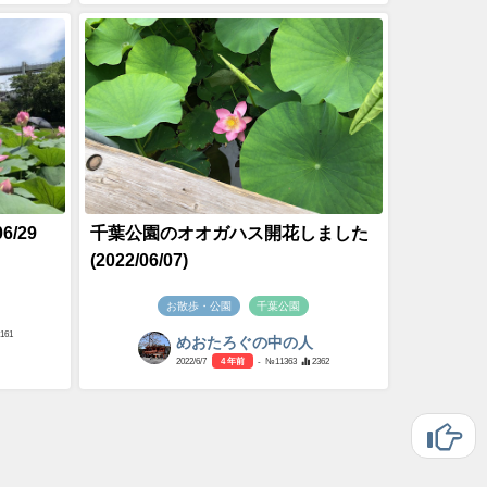
/29
千葉公園のオオガハス開花しました
(2022/06/07)
お散歩・公園
千葉公園
2161
めおたろぐの中の人
2022/6/7
4 年前
- №11363
2362