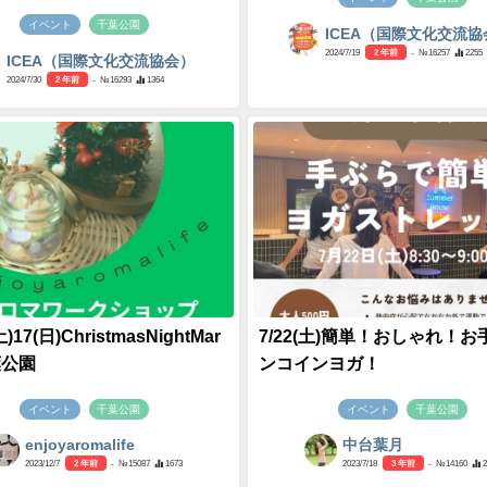
イベント
千葉公園
ICEA（国際文化交流協
2024/7/19
2 年前
- №16257
2255
ICEA（国際文化交流協会）
2024/7/30
2 年前
- №16293
1364
土)17(日)ChristmasNightMar
7/22(土)簡単！おしゃれ！お
葉公園
ンコインヨガ！
イベント
千葉公園
イベント
千葉公園
enjoyaromalife
中台葉月
2023/12/7
2 年前
- №15087
1673
2023/7/18
3 年前
- №14160