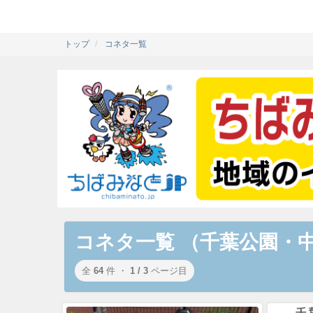
トップ
コネタ一覧
コネタ一覧 （千葉公園・中
全
64
件 ・
1 / 3
ページ目