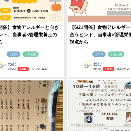
21開催】食物アレルギーと向き
【6/21開催】食物アレルギ
ント、当事者×管理栄養士の
合うヒント、当事者×管理栄
ら
視点から
ご案内
千葉公園
ご案内
千葉公園
ねむ
ねむ
2025/6/6
1 年前
- №17925
450
2025/6/5
1 年前
- №17922