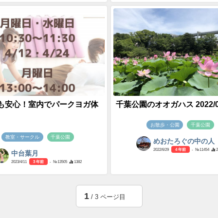
も安心！室内でパークヨガ体
千葉公園のオオガハス 2022/06
お散歩・公園
千葉公園
教室・サークル
千葉公園
めおたろぐの中の人
2022/6/29
4 年前
- №11454
中台葉月
2023/4/11
3 年前
- №13505
1382
1
/ 3 ページ目