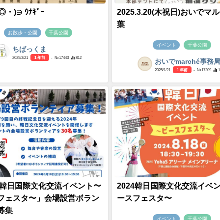
・)∋ ｳﾅｷﾞｰ
2025.3.20(木祝日)おいで
葉
お散歩・公園
千葉公園
イベント
千葉公園
ちばっくま
2025/3/21
1 年前
- №17443
812
おいでmarché事務
2025/1/21
1 年前
- №17209
24韓日国際文化交流イベント〜
2024韓日国際文化交流イベ
フェスタ〜」会場設営ボラン
ースフェスタ〜
募集
イベント
千葉公園