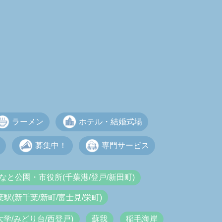
ラーメン
ホテル・結婚式場
募集中！
専門サービス
なと公園・市役所(千葉港/登戸/新田町)
葉駅(新千葉/新町/富士見/栄町)
大学/みどり台/西登戸)
蘇我
稲毛海岸