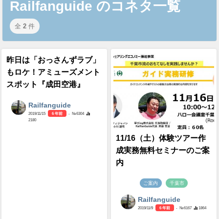
Railfanguide のコネタ一覧
全
2
件
昨日は「おっさんずラブ」
もロケ！アミューズメント
スポット『成田空港』
Railfanguide
2019/11/15
6 年前
- №6304
2180
11/16（土）体験ツアー作
成実務無料セミナーのご案
内
ご案内
千葉市
Railfanguide
2019/11/9
6 年前
- №6167
1864