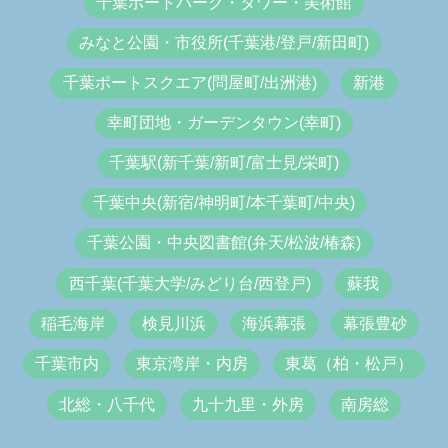
千葉ポートパーク・タワー・美術館
みなと公園・市役所(千葉港/登戸/新田町)
千葉ポートスクエア(問屋町/出洲港)
新港
幸町団地・ガーデンタウン(幸町)
千葉駅(新千葉/新町/富士見/栄町)
千葉中央(新宿/神明町/本千葉町/中央)
千葉公園・中央図書館(弁天/松波/椿森)
西千葉(千葉大学/みどり台/西登戸)
蘇我
稲毛海岸
検見川浜
海浜幕張
幕張豊砂
千葉市内
東京湾岸・内房
東葛（柏・松戸）
北総・八千代
九十九里・外房
南房総