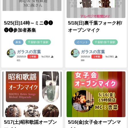
5/25(日)14時～ミニ🅛🅘
5/18(日)裏千葉フォーク村/
🅥🅔参加者募集
オープンマイク
募集
千葉駅/新千葉駅
イベント
千葉駅/新千葉駅
ガラスの言葉
ガラスの言葉
2025/5/19
1 年前
- №17814
2025/5/16
1 年前
- №17801
621
999
5/17(土)昭和歌謡オープン
5/16(金)女子会オープンマ