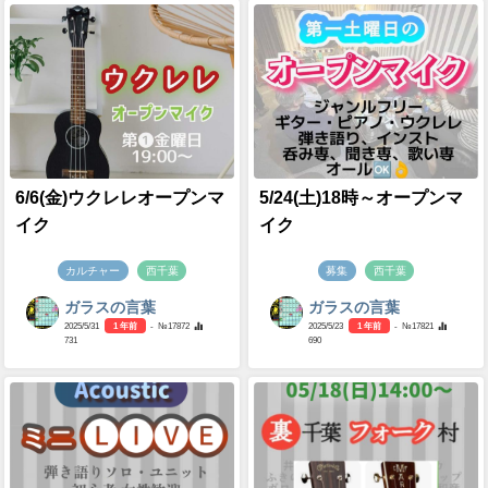
6/6(金)ウクレレオープンマ
5/24(土)18時～オープンマ
イク
イク
カルチャー
西千葉
募集
西千葉
ガラスの言葉
ガラスの言葉
2025/5/31
1 年前
- №17872
2025/5/23
1 年前
- №17821
731
690