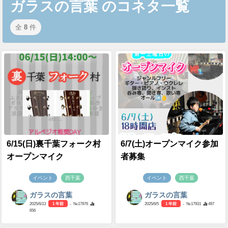
ガラスの言葉 のコネタ一覧
全
8
件
6/15(日)裏千葉フォーク村
6/7(土)オープンマイク参加
オープンマイク
者募集
イベント
西千葉
イベント
西千葉
ガラスの言葉
ガラスの言葉
2025/6/13
1 年前
- №17976
2025/6/5
1 年前
- №17931
497
656