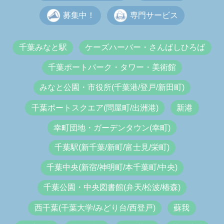
募集中！
専門サービス
千葉みなと駅
ケーズハーバー・さんばしひろば
千葉ポートパーク・タワー・美術館
みなと公園・市役所(千葉港/登戸/新田町)
千葉ポートスクエア(問屋町/出洲港)
新港
幸町団地・ガーデンタウン(幸町)
千葉駅(新千葉/新町/富士見/栄町)
千葉中央(新宿/神明町/本千葉町/中央)
千葉公園・中央図書館(弁天/松波/椿森)
西千葉(千葉大学/みどり台/西登戸)
蘇我