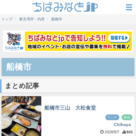
トップ
東京湾岸・内房
船橋市
船橋市
まとめ記事
船橋市三山 大松食堂
ランチ
船橋
Chihaya
2026/5/7
841