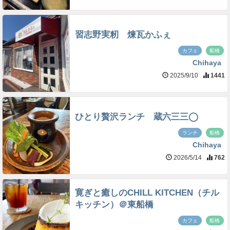
習志野実籾 煉瓦かふぇ
カフェ
船橋
Chihaya
2025/9/10
1441
ひとり贅沢ランチ 蔵六三三◯
ランチ
船橋
Chihaya
2026/5/14
762
寛ぎと癒しのCHILL KITCHEN（チル
キッチン）＠東船橋
カフェ
船橋