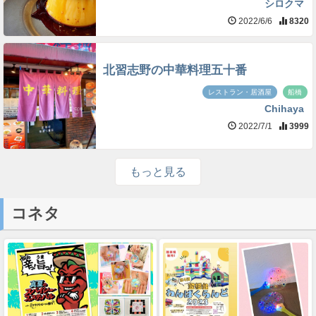
シロクマ
2022/6/6
8320
北習志野の中華料理五十番
レストラン・居酒屋
船橋
Chihaya
2022/7/1
3999
もっと見る
コネタ