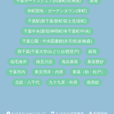
千葉ポートスクエア(問屋町/出洲港)
新港
幸町団地・ガーデンタウン(幸町)
千葉駅(新千葉/新町/富士見/栄町)
千葉中央(新宿/神明町/本千葉町/中央)
千葉公園・中央図書館(弁天/松波/椿森)
西千葉(千葉大学/みどり台/西登戸)
蘇我
稲毛海岸
検見川浜
海浜幕張
幕張豊砂
千葉市内
東京湾岸・内房
東葛（柏・松戸）
北総・八千代
九十九里・外房
南房総
ちばみなとjpについて
ちばみなぽ交換所
利用規約