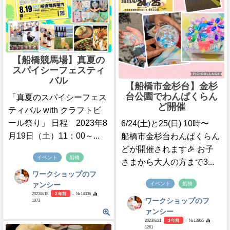
【船橋競馬場】真夏の
スパイシーフェスティ
バル
【船橋市金杉台】金杉
台公園でわんぱくらん
「真夏のスパイシーフェス
ど開催
ティバル with クラフトビ
ール祭り」 日程 2023年8
6/24(土)と25(日) 10時〜
月19日（土）11：00～...
船橋市金杉台わんぱくらん
どが開催されます🎉 お子
イベント
船橋
さまから大人の方まで3...
ワークショップのフ
イベント
船橋
ァンシー
2023/8/18
2 年前
- №14336
ワークショップのフ
1073
ァンシー
2023/6/21
3 年前
- №13955
1261