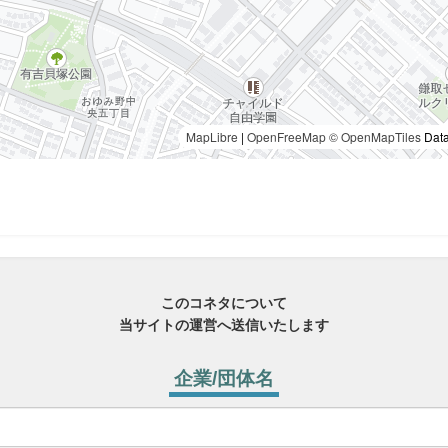
MapLibre
|
OpenFreeMap
© OpenMapTiles
Data
このコネタについて
当サイトの運営へ送信いたします
企業/団体名