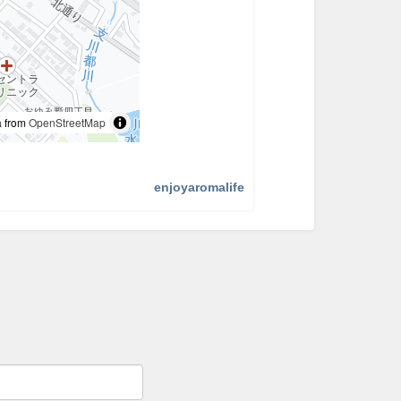
 from
OpenStreetMap
enjoyaromalife