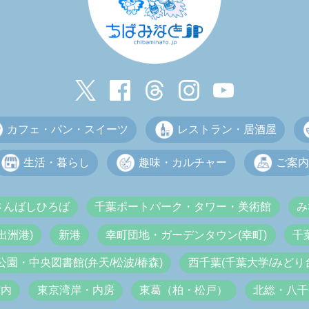
カフェ・パン・スイーツ
レストラン・居酒屋
生活・暮らし
趣味・カルチャー
ご案内
さんばしひろば
千葉ポートパーク・タワー・美術館
み
出洲港)
新港
幸町団地・ガーデンタウン(幸町)
千
公園・中央図書館(弁天/松波/椿森)
西千葉(千葉大学/みどり台
市内
東京湾岸・内房
東葛（柏・松戸）
北総・八千