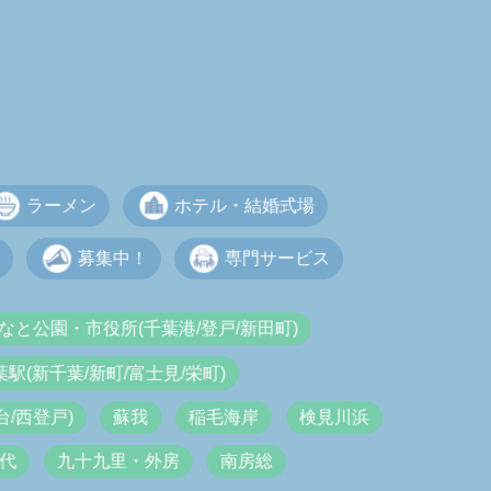
ラーメン
ホテル・結婚式場
募集中！
専門サービス
なと公園・市役所(千葉港/登戸/新田町)
葉駅(新千葉/新町/富士見/栄町)
/西登戸)
蘇我
稲毛海岸
検見川浜
代
九十九里・外房
南房総