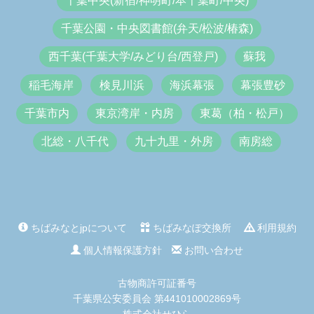
千葉中央(新宿/神明町/本千葉町/中央)
千葉公園・中央図書館(弁天/松波/椿森)
西千葉(千葉大学/みどり台/西登戸)
蘇我
稲毛海岸
検見川浜
海浜幕張
幕張豊砂
千葉市内
東京湾岸・内房
東葛（柏・松戸）
北総・八千代
九十九里・外房
南房総
ちばみなとjpについて
ちばみなぽ交換所
利用規約
個人情報保護方針
お問い合わせ
古物商許可証番号
千葉県公安委員会 第441010002869号
株式会社せひら