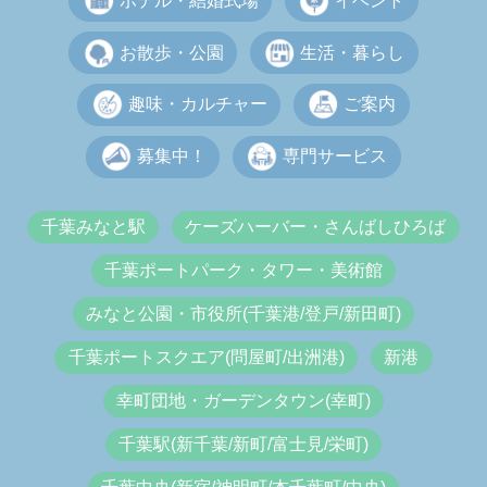
ホテル・結婚式場
イベント
お散歩・公園
生活・暮らし
趣味・カルチャー
ご案内
募集中！
専門サービス
千葉みなと駅
ケーズハーバー・さんばしひろば
千葉ポートパーク・タワー・美術館
みなと公園・市役所(千葉港/登戸/新田町)
千葉ポートスクエア(問屋町/出洲港)
新港
幸町団地・ガーデンタウン(幸町)
千葉駅(新千葉/新町/富士見/栄町)