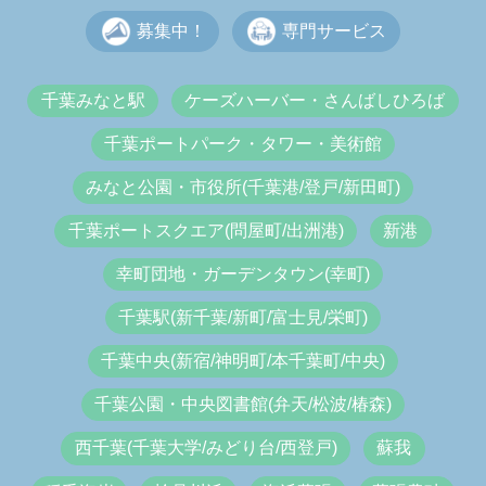
募集中！
専門サービス
千葉みなと駅
ケーズハーバー・さんばしひろば
千葉ポートパーク・タワー・美術館
みなと公園・市役所(千葉港/登戸/新田町)
千葉ポートスクエア(問屋町/出洲港)
新港
幸町団地・ガーデンタウン(幸町)
千葉駅(新千葉/新町/富士見/栄町)
千葉中央(新宿/神明町/本千葉町/中央)
千葉公園・中央図書館(弁天/松波/椿森)
西千葉(千葉大学/みどり台/西登戸)
蘇我