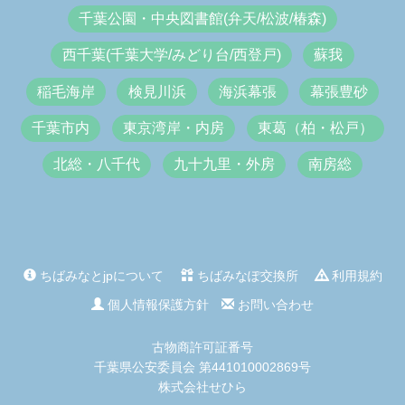
千葉公園・中央図書館(弁天/松波/椿森)
西千葉(千葉大学/みどり台/西登戸)
蘇我
稲毛海岸
検見川浜
海浜幕張
幕張豊砂
千葉市内
東京湾岸・内房
東葛（柏・松戸）
北総・八千代
九十九里・外房
南房総
ちばみなとjpについて
ちばみなぽ交換所
利用規約
個人情報保護方針
お問い合わせ
古物商許可証番号
千葉県公安委員会 第441010002869号
株式会社せひら