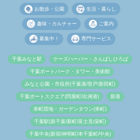
お散歩・公園
生活・暮らし
趣味・カルチャー
ご案内
募集中！
専門サービス
千葉みなと駅
ケーズハーバー・さんばしひろば
千葉ポートパーク・タワー・美術館
みなと公園・市役所(千葉港/登戸/新田町)
千葉ポートスクエア(問屋町/出洲港)
新港
幸町団地・ガーデンタウン(幸町)
千葉駅(新千葉/新町/富士見/栄町)
千葉中央(新宿/神明町/本千葉町/中央)