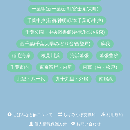
千葉駅(新千葉/新町/富士見/栄町)
千葉中央(新宿/神明町/本千葉町/中央)
千葉公園・中央図書館(弁天/松波/椿森)
西千葉(千葉大学/みどり台/西登戸)
蘇我
稲毛海岸
検見川浜
海浜幕張
幕張豊砂
千葉市内
東京湾岸・内房
東葛（柏・松戸）
北総・八千代
九十九里・外房
南房総
ちばみなとjpについて
ちばみなぽ交換所
利用規約
個人情報保護方針
お問い合わせ