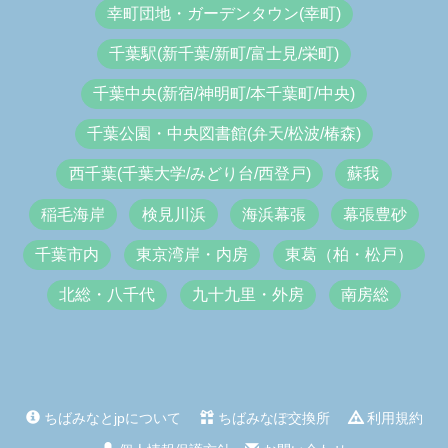
幸町団地・ガーデンタウン(幸町)
千葉駅(新千葉/新町/富士見/栄町)
千葉中央(新宿/神明町/本千葉町/中央)
千葉公園・中央図書館(弁天/松波/椿森)
西千葉(千葉大学/みどり台/西登戸)
蘇我
稲毛海岸
検見川浜
海浜幕張
幕張豊砂
千葉市内
東京湾岸・内房
東葛（柏・松戸）
北総・八千代
九十九里・外房
南房総
ちばみなとjpについて
ちばみなぽ交換所
利用規約