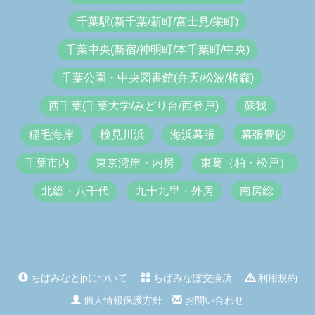
千葉駅(新千葉/新町/富士見/栄町)
千葉中央(新宿/神明町/本千葉町/中央)
千葉公園・中央図書館(弁天/松波/椿森)
西千葉(千葉大学/みどり台/西登戸)
蘇我
稲毛海岸
検見川浜
海浜幕張
幕張豊砂
千葉市内
東京湾岸・内房
東葛（柏・松戸）
北総・八千代
九十九里・外房
南房総
ちばみなとjpについて
ちばみなぽ交換所
利用規約
個人情報保護方針
お問い合わせ