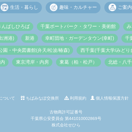
生活・暮らし
趣味・カルチャー
ご案内
さんばしひろば
千葉ポートパーク・タワー・美術館
み
出洲港)
新港
幸町団地・ガーデンタウン(幸町)
千
公園・中央図書館(弁天/松波/椿森)
西千葉(千葉大学/みどり台
市内
東京湾岸・内房
東葛（柏・松戸）
北総・八千
について
ちばみなぽ交換所
利用規約
個人情報保護方針
古物商許可証番号
千葉県公安委員会 第441010002869号
株式会社せひら