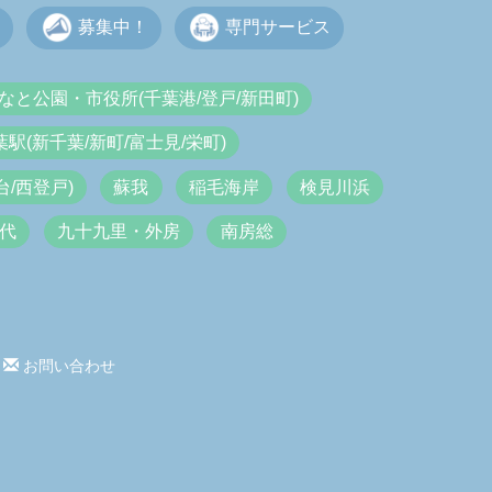
募集中！
専門サービス
なと公園・市役所(千葉港/登戸/新田町)
葉駅(新千葉/新町/富士見/栄町)
/西登戸)
蘇我
稲毛海岸
検見川浜
代
九十九里・外房
南房総
お問い合わせ