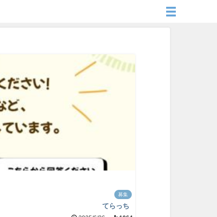
募集
てらっち