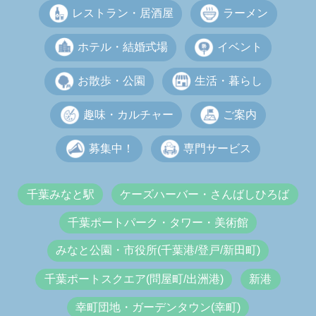
レストラン・居酒屋
ラーメン
ホテル・結婚式場
イベント
お散歩・公園
生活・暮らし
趣味・カルチャー
ご案内
募集中！
専門サービス
千葉みなと駅
ケーズハーバー・さんばしひろば
千葉ポートパーク・タワー・美術館
みなと公園・市役所(千葉港/登戸/新田町)
千葉ポートスクエア(問屋町/出洲港)
新港
幸町団地・ガーデンタウン(幸町)