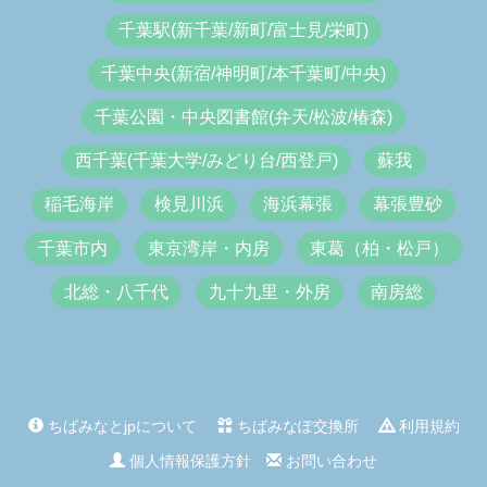
千葉駅(新千葉/新町/富士見/栄町)
千葉中央(新宿/神明町/本千葉町/中央)
千葉公園・中央図書館(弁天/松波/椿森)
西千葉(千葉大学/みどり台/西登戸)
蘇我
稲毛海岸
検見川浜
海浜幕張
幕張豊砂
千葉市内
東京湾岸・内房
東葛（柏・松戸）
北総・八千代
九十九里・外房
南房総
ちばみなとjpについて
ちばみなぽ交換所
利用規約
個人情報保護方針
お問い合わせ