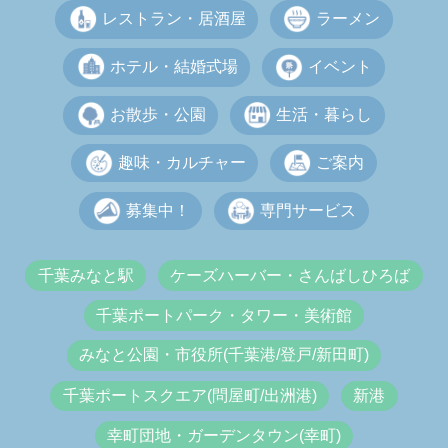
レストラン・居酒屋
ラーメン
ホテル・結婚式場
イベント
お散歩・公園
生活・暮らし
趣味・カルチャー
ご案内
募集中！
専門サービス
千葉みなと駅
ケーズハーバー・さんばしひろば
千葉ポートパーク・タワー・美術館
みなと公園・市役所(千葉港/登戸/新田町)
千葉ポートスクエア(問屋町/出洲港)
新港
幸町団地・ガーデンタウン(幸町)