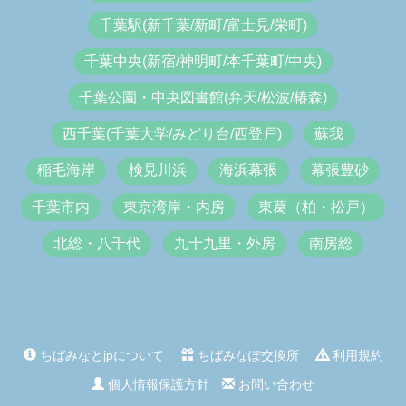
千葉駅(新千葉/新町/富士見/栄町)
千葉中央(新宿/神明町/本千葉町/中央)
千葉公園・中央図書館(弁天/松波/椿森)
西千葉(千葉大学/みどり台/西登戸)
蘇我
稲毛海岸
検見川浜
海浜幕張
幕張豊砂
千葉市内
東京湾岸・内房
東葛（柏・松戸）
北総・八千代
九十九里・外房
南房総
ちばみなとjpについて
ちばみなぽ交換所
利用規約
個人情報保護方針
お問い合わせ