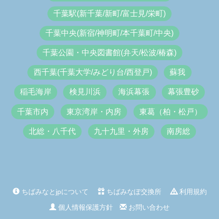
千葉駅(新千葉/新町/富士見/栄町)
千葉中央(新宿/神明町/本千葉町/中央)
千葉公園・中央図書館(弁天/松波/椿森)
西千葉(千葉大学/みどり台/西登戸)
蘇我
稲毛海岸
検見川浜
海浜幕張
幕張豊砂
千葉市内
東京湾岸・内房
東葛（柏・松戸）
北総・八千代
九十九里・外房
南房総
ちばみなとjpについて
ちばみなぽ交換所
利用規約
個人情報保護方針
お問い合わせ