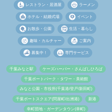
レストラン・居酒屋
ラーメン
ホテル・結婚式場
イベント
お散歩・公園
生活・暮らし
趣味・カルチャー
ご案内
募集中！
専門サービス
千葉みなと駅
ケーズハーバー・さんばしひろば
千葉ポートパーク・タワー・美術館
みなと公園・市役所(千葉港/登戸/新田町)
千葉ポートスクエア(問屋町/出洲港)
新港
幸町団地・ガーデンタウン(幸町)