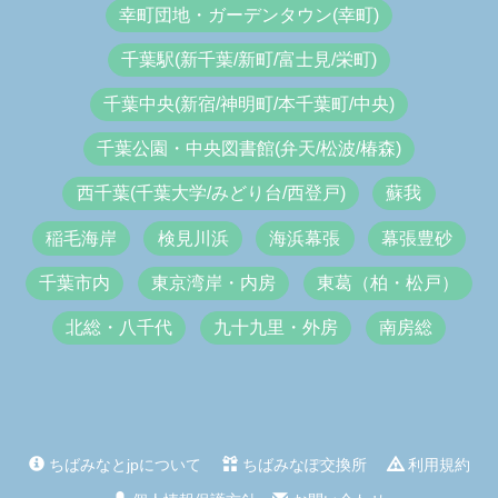
幸町団地・ガーデンタウン(幸町)
千葉駅(新千葉/新町/富士見/栄町)
千葉中央(新宿/神明町/本千葉町/中央)
千葉公園・中央図書館(弁天/松波/椿森)
西千葉(千葉大学/みどり台/西登戸)
蘇我
稲毛海岸
検見川浜
海浜幕張
幕張豊砂
千葉市内
東京湾岸・内房
東葛（柏・松戸）
北総・八千代
九十九里・外房
南房総
ちばみなとjpについて
ちばみなぽ交換所
利用規約