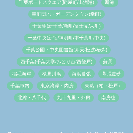
千葉ポートスクエア(問屋町/出洲港)
新港
幸町団地・ガーデンタウン(幸町)
千葉駅(新千葉/新町/富士見/栄町)
千葉中央(新宿/神明町/本千葉町/中央)
千葉公園・中央図書館(弁天/松波/椿森)
西千葉(千葉大学/みどり台/西登戸)
蘇我
稲毛海岸
検見川浜
海浜幕張
幕張豊砂
千葉市内
東京湾岸・内房
東葛（柏・松戸）
北総・八千代
九十九里・外房
南房総