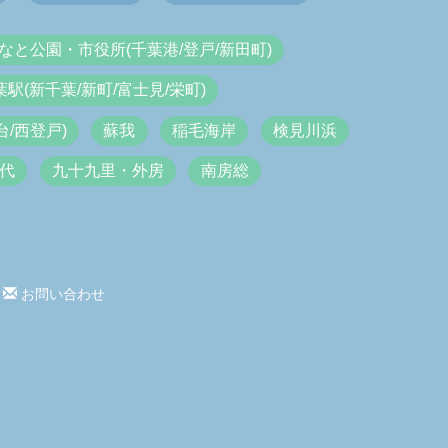
なと公園・市役所(千葉港/登戸/新田町)
葉駅(新千葉/新町/富士見/栄町)
/西登戸)
蘇我
稲毛海岸
検見川浜
代
九十九里・外房
南房総
お問い合わせ