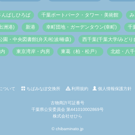
さんばしひろば
千葉ポートパーク・タワー・美術館
み
出洲港)
新港
幸町団地・ガーデンタウン(幸町)
千
公園・中央図書館(弁天/松波/椿森)
西千葉(千葉大学/みどり台
市内
東京湾岸・内房
東葛（柏・松戸）
北総・八千
について
ちばみなぽ交換所
利用規約
個人情報保護方針
古物商許可証番号
千葉県公安委員会 第441010002869号
株式会社せひら
© chibaminato.jp