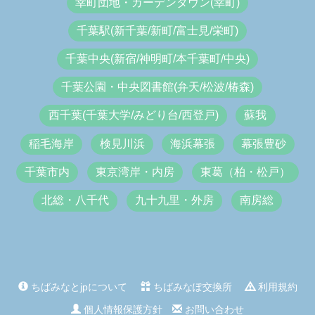
幸町団地・ガーデンタウン(幸町)
千葉駅(新千葉/新町/富士見/栄町)
千葉中央(新宿/神明町/本千葉町/中央)
千葉公園・中央図書館(弁天/松波/椿森)
西千葉(千葉大学/みどり台/西登戸)
蘇我
稲毛海岸
検見川浜
海浜幕張
幕張豊砂
千葉市内
東京湾岸・内房
東葛（柏・松戸）
北総・八千代
九十九里・外房
南房総
ちばみなとjpについて
ちばみなぽ交換所
利用規約
個人情報保護方針
お問い合わせ