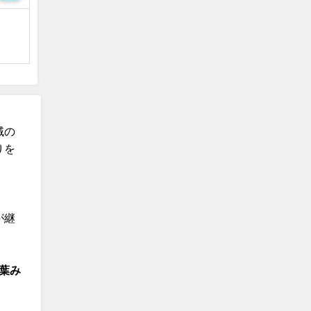
域の
りを
が継
葉み