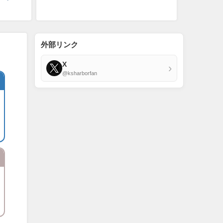
外部リンク
X
›
@ksharborfan