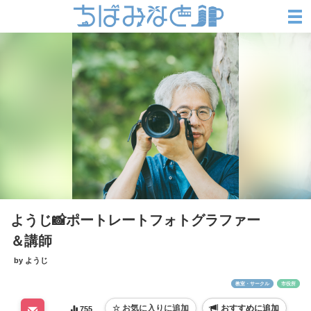
ようじ📸ポートレートフォトグラファー
＆講師
by ようじ
教室・サークル
市役所
おすすめに追加
755