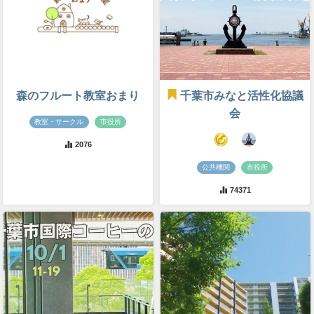
森のフルート教室おまり
千葉市みなと活性化協議
会
教室・サークル
市役所
2076
公共機関
市役所
74371