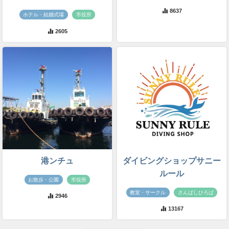
8637
ホテル・結婚式場
市役所
2605
港ンチュ
ダイビングショップサニー
ルール
お散歩・公園
市役所
教室・サークル
さんばしひろば
2946
13167