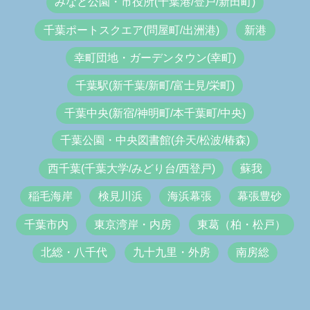
みなと公園・市役所(千葉港/登戸/新田町)
千葉ポートスクエア(問屋町/出洲港)
新港
幸町団地・ガーデンタウン(幸町)
千葉駅(新千葉/新町/富士見/栄町)
千葉中央(新宿/神明町/本千葉町/中央)
千葉公園・中央図書館(弁天/松波/椿森)
西千葉(千葉大学/みどり台/西登戸)
蘇我
稲毛海岸
検見川浜
海浜幕張
幕張豊砂
千葉市内
東京湾岸・内房
東葛（柏・松戸）
北総・八千代
九十九里・外房
南房総