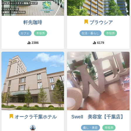
軒先珈琲
ブラウシア
カフェ
市役所
生活・暮らし
市役所
2386
6179
オークラ千葉ホテル
Swell 美容室【千葉店】
癒し・美容
市役所