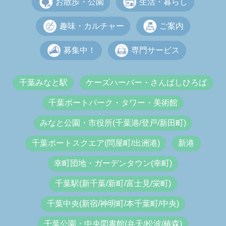
お散歩・公園
生活・暮らし
趣味・カルチャー
ご案内
募集中！
専門サービス
千葉みなと駅
ケーズハーバー・さんばしひろば
千葉ポートパーク・タワー・美術館
みなと公園・市役所(千葉港/登戸/新田町)
千葉ポートスクエア(問屋町/出洲港)
新港
幸町団地・ガーデンタウン(幸町)
千葉駅(新千葉/新町/富士見/栄町)
千葉中央(新宿/神明町/本千葉町/中央)
千葉公園・中央図書館(弁天/松波/椿森)