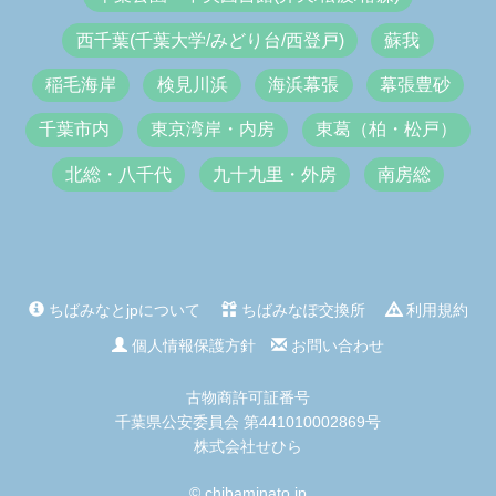
西千葉(千葉大学/みどり台/西登戸)
蘇我
稲毛海岸
検見川浜
海浜幕張
幕張豊砂
千葉市内
東京湾岸・内房
東葛（柏・松戸）
北総・八千代
九十九里・外房
南房総
ちばみなとjpについて
ちばみなぽ交換所
利用規約
個人情報保護方針
お問い合わせ
古物商許可証番号
千葉県公安委員会 第441010002869号
株式会社せひら
© chibaminato.jp