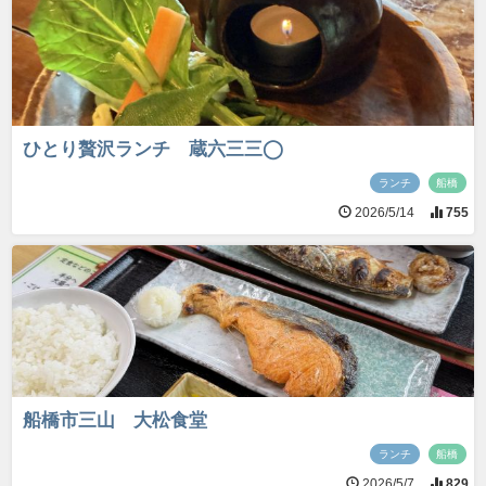
ひとり贅沢ランチ 蔵六三三◯
ランチ
船橋
2026/5/14
755
船橋市三山 大松食堂
ランチ
船橋
2026/5/7
829