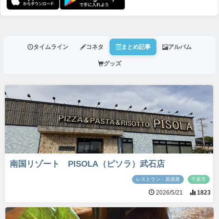
タイムライン
コネタ
まとめ記事
アルバム
グッズ
南国リゾート PISOLA（ピソラ）武石店
レストラン・居酒屋
千葉市
2026/5/21
1823