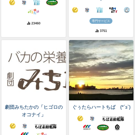
専門サービス
23460
3751
劇団みちたかの「ヒゴロの
ぐぅたらハートちば (*´з`)
オコナイ」