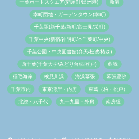
千葉ポートスクエア(問屋町/出洲港)
新港
幸町団地・ガーデンタウン(幸町)
千葉駅(新千葉/新町/富士見/栄町)
千葉中央(新宿/神明町/本千葉町/中央)
千葉公園・中央図書館(弁天/松波/椿森)
西千葉(千葉大学/みどり台/西登戸)
蘇我
稲毛海岸
検見川浜
海浜幕張
幕張豊砂
千葉市内
東京湾岸・内房
東葛（柏・松戸）
北総・八千代
九十九里・外房
南房総