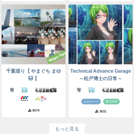
千葉巡り【 やまぐち まゆ
Technical Advance Garage
🐱 】
～松戸博士の日常～
カルチャー
東京湾岸
9074
3631
もっと見る