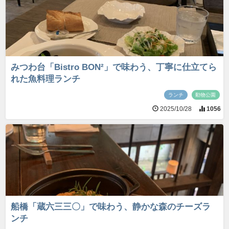
みつわ台「Bistro BON²」で味わう、丁寧に仕立てら
れた魚料理ランチ
ランチ
動物公園
2025/10/28
1056
船橋「蔵六三三〇」で味わう、静かな森のチーズラ
ンチ