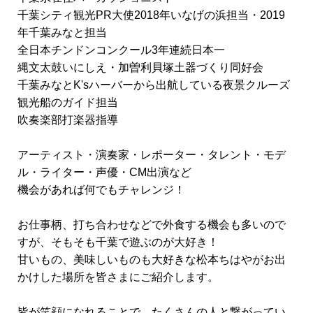
千葉シティ観光PR大使2018年いなげの浜担当・2019
年千葉みなと担当
全日本チンドンコンクール3年連続日本一
縄文太鼓いにしえ・加曽利貝塚土器づくり同好会
千葉みなとK'sハーバーから出航している夜景クルーズ
観光船のガイド担当
吹奏楽部打楽器指導
アーティスト・演奏家・レポーター・タレント・モデ
ル・ライター・声優・CM出演など
機会があれば何でもチャレンジ！
お仕事柄、打ち合わせなどで外食する機会も多いので
すが、そもそも千葉で遊ぶのが大好き！
甘いもの、美味しいものも大好きな松本ちはやがお出
かけした場所を皆さまにご紹介します。
皆が笑顔になれることで、たくさんの人と繋がってい