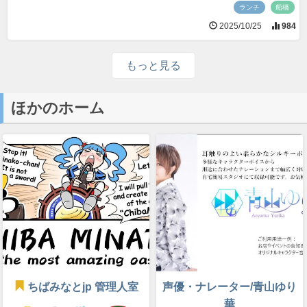
ランチ
船橋
2025/10/25
984
もっと見る
ほかのホーム
ちばみなとjp 管理人室
声優・ナレーター/青山ゆり
華