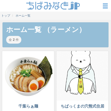
トップ
ホーム一覧
ホーム一覧 （ラーメン）
全
2
件
千葉らぁ麺
ちばっくまの穴熊式住居