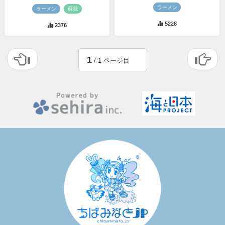
ラーメン
ラーメン
蘇我
5228
2376
1
/ 1 ページ目