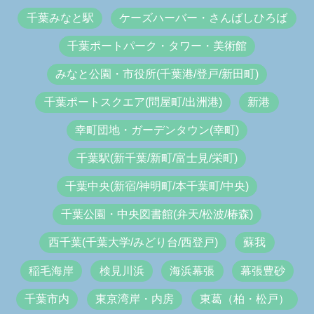
千葉みなと駅
ケーズハーバー・さんばしひろば
千葉ポートパーク・タワー・美術館
みなと公園・市役所(千葉港/登戸/新田町)
千葉ポートスクエア(問屋町/出洲港)
新港
幸町団地・ガーデンタウン(幸町)
千葉駅(新千葉/新町/富士見/栄町)
千葉中央(新宿/神明町/本千葉町/中央)
千葉公園・中央図書館(弁天/松波/椿森)
西千葉(千葉大学/みどり台/西登戸)
蘇我
稲毛海岸
検見川浜
海浜幕張
幕張豊砂
千葉市内
東京湾岸・内房
東葛（柏・松戸）