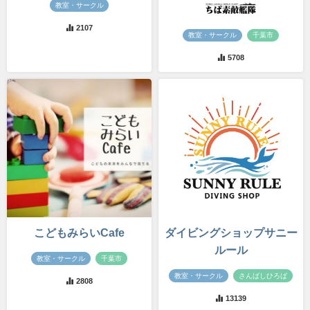
教室・サークル
2107
教室・サークル
千葉市
5708
こどもみらいCafe
ダイビングショップサニー
ルール
教室・サークル
千葉市
教室・サークル
さんばしひろば
2808
13139