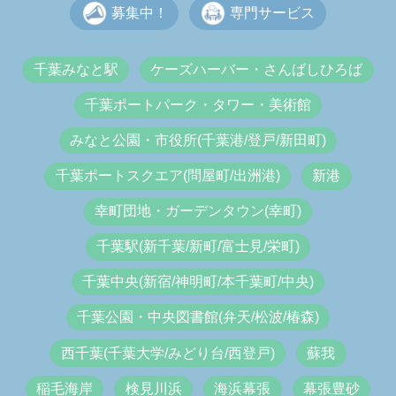
募集中！
専門サービス
千葉みなと駅
ケーズハーバー・さんばしひろば
千葉ポートパーク・タワー・美術館
みなと公園・市役所(千葉港/登戸/新田町)
千葉ポートスクエア(問屋町/出洲港)
新港
幸町団地・ガーデンタウン(幸町)
千葉駅(新千葉/新町/富士見/栄町)
千葉中央(新宿/神明町/本千葉町/中央)
千葉公園・中央図書館(弁天/松波/椿森)
西千葉(千葉大学/みどり台/西登戸)
蘇我
稲毛海岸
検見川浜
海浜幕張
幕張豊砂