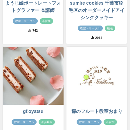
ようじ📸ポートレートフォ
sumire cookies 千葉市稲
トグラファー ＆講師
毛区のオーダーメイドアイ
シングクッキー
教室・サークル
市役所
教室・サークル
稲毛
742
2014
gf.oyatsu
森のフルート教室おまり
教室・サークル
海浜幕張
教室・サークル
市役所