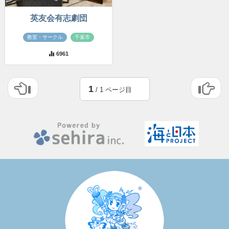
英友会有志劇団
教室・サークル
千葉市
6961
1
/ 1 ページ目