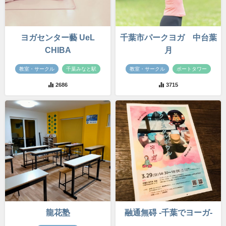
ヨガセンター藝 UeL
千葉市パークヨガ 中台葉
CHIBA
月
教室・サークル
千葉みなと駅
教室・サークル
ポートタワー
2686
3715
龍花塾
融通無碍 -千葉でヨーガ-