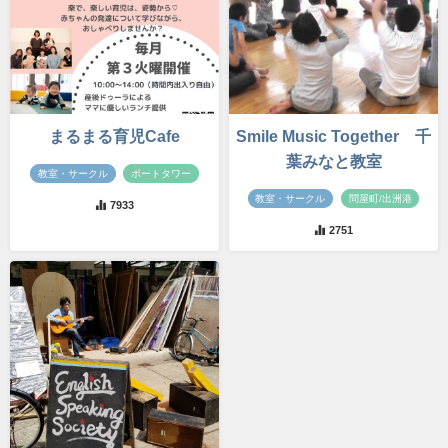
まるまる育児Cafe
Smile Music Together 千
葉みなと教室
教室・サークル
ポートタワー
教室・サークル
問屋町/出洲港
7933
2751