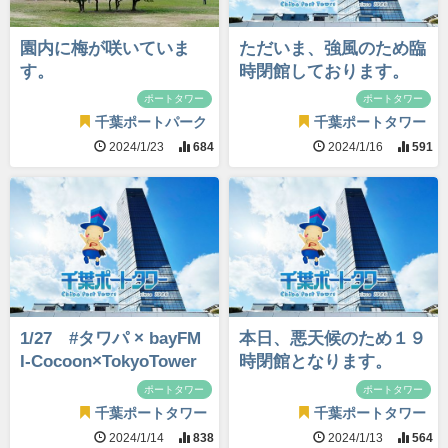
園内に梅が咲いていま
ただいま、強風のため臨
す。
時閉館しております。
ポートタワー
ポートタワー
千葉ポートパーク
千葉ポートタワー
2024/1/23
684
2024/1/16
591
1/27 #タワパ × bayFM
本日、悪天候のため１９
I-Cocoon×TokyoTower
時閉館となります。
ポートタワー
ポートタワー
千葉ポートタワー
千葉ポートタワー
2024/1/14
838
2024/1/13
564