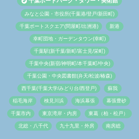
千葉ポートパーク・タワー・美術館
みなと公園・市役所(千葉港/登戸/新田町)
千葉ポートスクエア(問屋町/出洲港)
新港
幸町団地・ガーデンタウン(幸町)
千葉駅(新千葉/新町/富士見/栄町)
千葉中央(新宿/神明町/本千葉町/中央)
千葉公園・中央図書館(弁天/松波/椿森)
西千葉(千葉大学/みどり台/西登戸)
蘇我
稲毛海岸
検見川浜
海浜幕張
幕張豊砂
千葉市内
東京湾岸・内房
東葛（柏・松戸）
北総・八千代
九十九里・外房
南房総