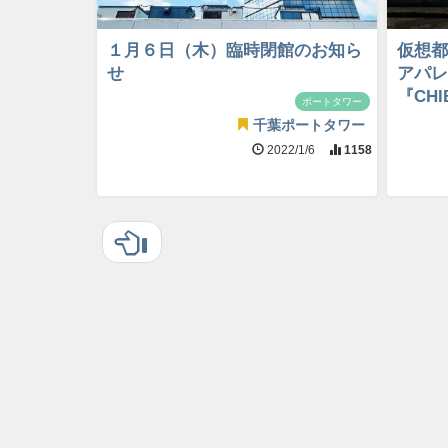
１月６日（木）臨時閉館のお知ら
仮想都
せ
アパレ
『CHI
ポートタワー
千葉ポートタワー
2022/1/6
1158