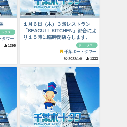
催
１月６日（木）３階レストラン
「SEAGULL KITCHEN」都合によ
ートタワー
り１５時に臨時閉店をします。
トタワー
ポートタワー
8
1395
千葉ポートタワー
2022/1/6
1333