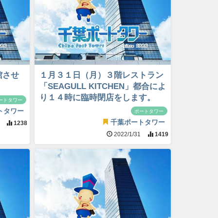
館させ
１月３１日（月）３階レストラン
「SEAGULL KITCHEN」都合によ
り１４時に臨時閉店をします。
ートタワー
トタワー
ポートタワー
千葉ポートタワー
1
1238
2022/1/31
1419