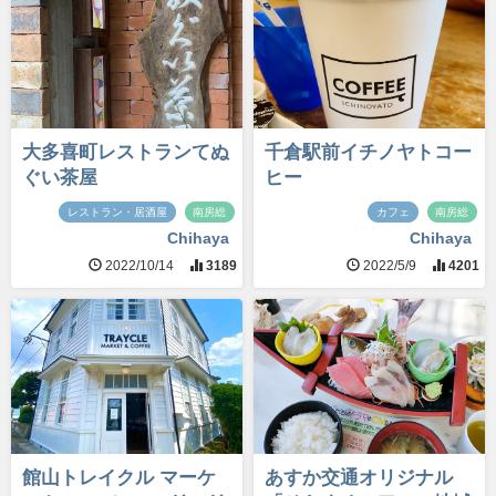
大多喜町レストランてぬ
千倉駅前イチノヤトコー
ぐい茶屋
ヒー
レストラン・居酒屋
南房総
カフェ
南房総
Chihaya
Chihaya
2022/10/14
3189
2022/5/9
4201
館山トレイクル マーケ
あすか交通オリジナル