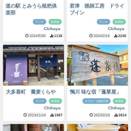
道の駅 とみうら枇杷俱
君津 猟師工房 ドライ
楽部
ブイン
ランチ
南房総
ランチ
南房総
Chihaya
Chihaya
2024/5/30
1138
2024/2/16
2240
大多喜町 蕎麦くらや
鴨川 味な宿「蓬莱屋」
ランチ
南房総
ホテル・結婚式場
南房総
Chihaya
Chihaya
2023/11/16
1987
2023/2/18
2814