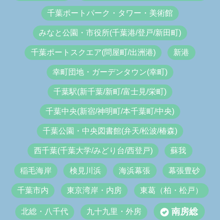
千葉ポートパーク・タワー・美術館
みなと公園・市役所(千葉港/登戸/新田町)
千葉ポートスクエア(問屋町/出洲港)
新港
幸町団地・ガーデンタウン(幸町)
千葉駅(新千葉/新町/富士見/栄町)
千葉中央(新宿/神明町/本千葉町/中央)
千葉公園・中央図書館(弁天/松波/椿森)
西千葉(千葉大学/みどり台/西登戸)
蘇我
稲毛海岸
検見川浜
海浜幕張
幕張豊砂
千葉市内
東京湾岸・内房
東葛（柏・松戸）
南房総
北総・八千代
九十九里・外房