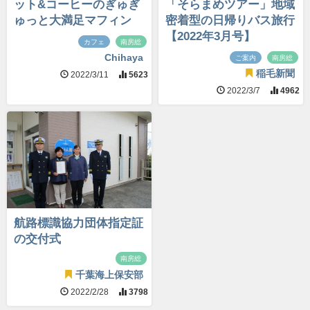
ット&コーヒーのぎゅぎ
「そらまめツアー」地域
ゅっと大満足マフィン
密着型の日帰りバス旅行
【2022年3月号】
カフェ
南房総
Chihaya
ご案内
南房総
稲毛新聞
2022/3/11
5623
2022/3/7
4962
航路標識協力団体指定証
の交付式
南房総
千葉海上保安部
2022/2/28
3798