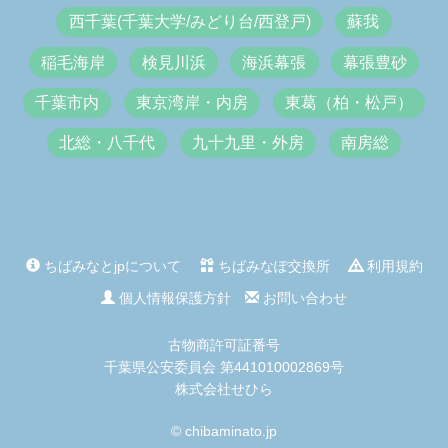
西千葉(千葉大学/みどり台/西登戸)
蘇我
稲毛海岸
検見川浜
海浜幕張
幕張豊砂
千葉市内
東京湾岸・内房
東葛（柏・松戸）
北総・八千代
九十九里・外房
南房総
ちばみなとjpについて
ちばみなぽ交換所
利用規約
個人情報保護方針
お問い合わせ
古物商許可証番号
千葉県公安委員会 第441010002869号
株式会社せひら
© chibaminato.jp