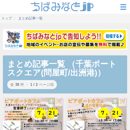
トップ
まとめ記事一覧
まとめ記事一覧 （千葉ポート
スクエア(問屋町/出洲港)）
全
38
件 ・
1 / 2
ページ目