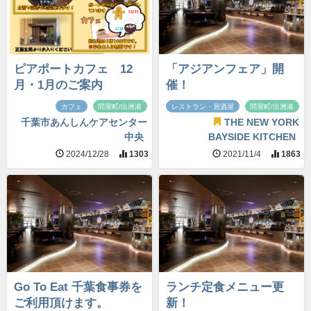
ピアポートカフェ 12
「アジアンフェア」開
月・1月のご案内
催！
カフェ
問屋町/出洲港
レストラン・居酒屋
問屋町/出洲港
千葉市あんしんケアセンター
THE NEW YORK
中央
BAYSIDE KITCHEN
2024/12/28
1303
2021/11/4
1863
Go To Eat 千葉食事券を
ランチ定食メニュー更
ご利用頂けます。
新！