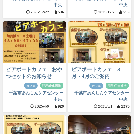
中央
中央
2025/12/22
536
2025/12/2
553
ピアポートカフェ おや
ピアポートカフェ 3
つセットのお知らせ
月・4月のご案内
カフェ
問屋町/出洲港
カフェ
問屋町/出洲港
千葉市あんしんケアセンター
千葉市あんしんケアセンター
中央
中央
2025/4/9
929
2025/3/1
1275