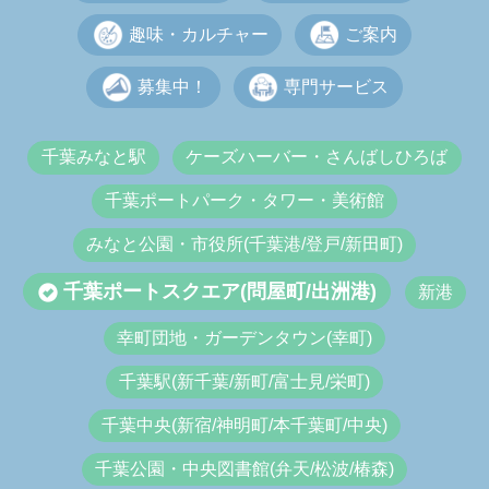
趣味・カルチャー
ご案内
募集中！
専門サービス
千葉みなと駅
ケーズハーバー・さんばしひろば
千葉ポートパーク・タワー・美術館
みなと公園・市役所(千葉港/登戸/新田町)
千葉ポートスクエア(問屋町/出洲港)
新港
幸町団地・ガーデンタウン(幸町)
千葉駅(新千葉/新町/富士見/栄町)
千葉中央(新宿/神明町/本千葉町/中央)
千葉公園・中央図書館(弁天/松波/椿森)