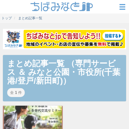
トップ
まとめ記事一覧
まとめ記事一覧 （専門サービ
ス ＆ みなと公園・市役所(千葉
港/登戸/新田町)）
全
1
件