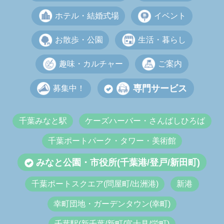
ホテル・結婚式場
イベント
お散歩・公園
生活・暮らし
趣味・カルチャー
ご案内
専門サービス
募集中！
千葉みなと駅
ケーズハーバー・さんばしひろば
千葉ポートパーク・タワー・美術館
みなと公園・市役所(千葉港/登戸/新田町)
千葉ポートスクエア(問屋町/出洲港)
新港
幸町団地・ガーデンタウン(幸町)
千葉駅(新千葉/新町/富士見/栄町)