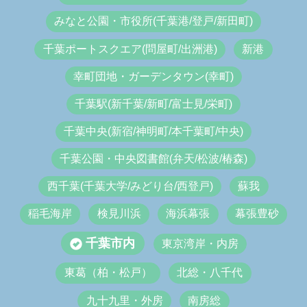
みなと公園・市役所(千葉港/登戸/新田町)
千葉ポートスクエア(問屋町/出洲港)
新港
幸町団地・ガーデンタウン(幸町)
千葉駅(新千葉/新町/富士見/栄町)
千葉中央(新宿/神明町/本千葉町/中央)
千葉公園・中央図書館(弁天/松波/椿森)
西千葉(千葉大学/みどり台/西登戸)
蘇我
稲毛海岸
検見川浜
海浜幕張
幕張豊砂
千葉市内
東京湾岸・内房
東葛（柏・松戸）
北総・八千代
九十九里・外房
南房総