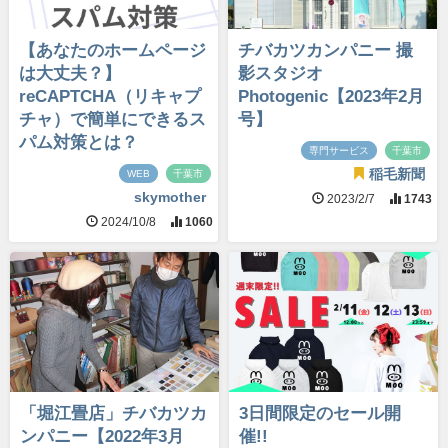
【あなたのホームページ
チバカツカンパニー 撮
は大丈夫？】
影スタジオ
reCAPTCHA（リキャプ
Photogenic【2023年2月
チャ）で簡単にできるス
号】
パム対策とは？
専門サービス
千葉市
稲毛新聞
WEB
千葉市
skymother
2023/2/7
1743
2024/10/8
1060
「堀江畳店」チバカツカ
3日間限定のセール開
ンパニー【2022年3月
催!!