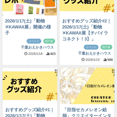
2026/1/17(土)「動物
おすすめグッズ紹介#2｜
✕KAWAII展」開催の様
2026/1/17(土)「動物
子
✕KAWAII展【チバイラ
コネクト！3】」
イベント
西千葉
千葉おえかきハウス
イベント
西千葉
千葉おえかきハウス
2026/1/18
423
2026/1/15
500
おすすめグッズ紹介#1｜
「目指せカメレオン絵
2026/1/17(土)「動物
師」クリエイターインタ