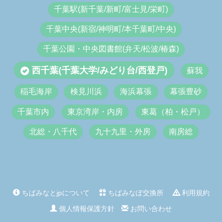
千葉駅(新千葉/新町/富士見/栄町)
千葉中央(新宿/神明町/本千葉町/中央)
千葉公園・中央図書館(弁天/松波/椿森)
西千葉(千葉大学/みどり台/西登戸)
蘇我
稲毛海岸
検見川浜
海浜幕張
幕張豊砂
千葉市内
東京湾岸・内房
東葛（柏・松戸）
北総・八千代
九十九里・外房
南房総
ちばみなとjpについて
ちばみなぽ交換所
利用規約
個人情報保護方針
お問い合わせ