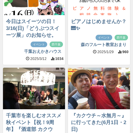
今日はスイーツの日！
ピアノはじめませんか？
3/16(日)「どうぶつスイ
🎹✨
ーツ展」のお知らせ。
イベント
西千葉
森のフルート教室おまり
イベント
西千葉
千葉おえかきハウス
2025/1/29
960
2025/3/12
1034
千葉市を楽しむオススメ
『カクウチ～水無月～』
秋イベント【祝！9周
に行ってきた(6月1日・2
年】『酒道部 カクウ
日)