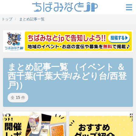
トップ
まとめ記事一覧
まとめ記事一覧 （イベント ＆
西千葉(千葉大学/みどり台/西登
戸)）
全
15
件