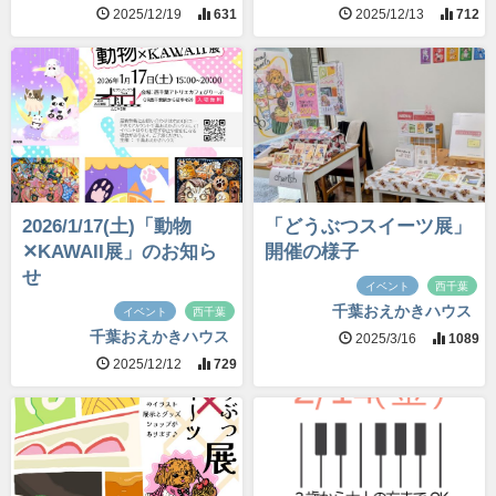
2025/12/19
631
2025/12/13
712
2026/1/17(土)「動物
「どうぶつスイーツ展」
✕KAWAII展」のお知ら
開催の様子
せ
イベント
西千葉
千葉おえかきハウス
イベント
西千葉
千葉おえかきハウス
2025/3/16
1089
2025/12/12
729