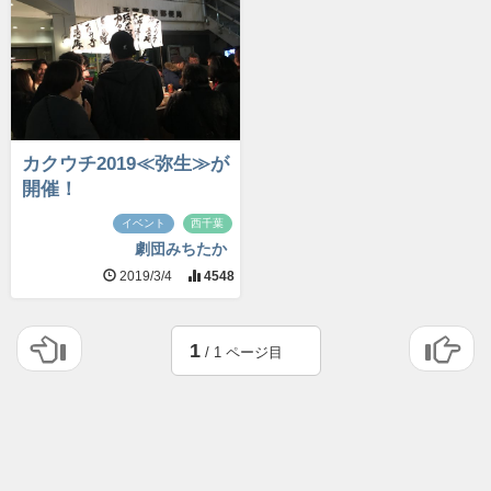
カクウチ2019≪弥生≫が
開催！
イベント
西千葉
劇団みちたか
2019/3/4
4548
1
/ 1 ページ目