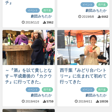
チ』
イベント
西千葉
劇団みちたか
イベント
西千葉
劇団みちたか
2019/6/8
4442
2019/11/2
3962
～『酒』を以て貴しとな
西千葉『みどり台パント
す～平成最後の『カクウ
リー』に生まれて初めて
チ』に行ってきた。
行ってきた
イベント
西千葉
イベント
西千葉
劇団みちたか
劇団みちたか
2019/4/24
5759
2019/4/11
10036