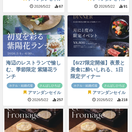
2026/5/22
67
2026/5/22
91
海辺のレストランで愉し
【6/27限定開催】夜景と
む、季節限定 紫陽花ラ
美食に酔いしれる、1日
ンチ
限定ディナー
ホテル・結婚式場
さんばしひろば
ホテル・結婚式場
さんばしひろば
アマンダンセイル
アマンダンセイル
2026/5/22
257
2026/5/22
218