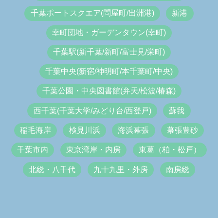
千葉ポートスクエア(問屋町/出洲港)
新港
幸町団地・ガーデンタウン(幸町)
千葉駅(新千葉/新町/富士見/栄町)
千葉中央(新宿/神明町/本千葉町/中央)
千葉公園・中央図書館(弁天/松波/椿森)
西千葉(千葉大学/みどり台/西登戸)
蘇我
稲毛海岸
検見川浜
海浜幕張
幕張豊砂
千葉市内
東京湾岸・内房
東葛（柏・松戸）
北総・八千代
九十九里・外房
南房総