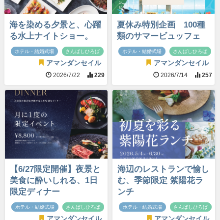
海を染める夕景と、心躍
夏休み特別企画 100種
る水上ナイトショー。
類のサマービュッフェ
ホテル・結婚式場
さんばしひろば
ホテル・結婚式場
さんばしひろば
アマンダンセイル
アマンダンセイル
2026/7/22
229
2026/7/14
257
【6/27限定開催】夜景と
海辺のレストランで愉し
美食に酔いしれる、1日
む、季節限定 紫陽花ラ
限定ディナー
ンチ
ホテル・結婚式場
さんばしひろば
ホテル・結婚式場
さんばしひろば
アマンダンセイル
アマンダンセイル