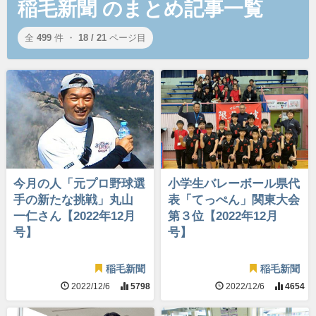
稲毛新聞 のまとめ記事一覧
全
499
件 ・
18 / 21
ページ目
今月の人「元プロ野球選
小学生バレーボール県代
手の新たな挑戦」丸山
表「てっぺん」関東大会
一仁さん【2022年12月
第３位【2022年12月
号】
号】
稲毛新聞
稲毛新聞
2022/12/6
5798
2022/12/6
4654