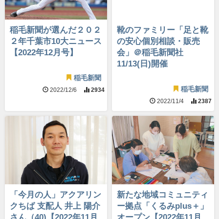
稲毛新聞が選んだ２０２
靴のファミリー「足と靴
２年千葉市10大ニュース
の安心個別相談・販売
【2022年12月号】
会」＠稲毛新聞社
11/13(日)開催
稲毛新聞
稲毛新聞
2022/12/6
2934
2022/11/4
2387
「今月の人」アクアリン
新たな地域コミュニティ
クちば 支配人 井上 陽介
ー拠点「くるみplus＋」
さん（40)【2022年11月
オープン【2022年11月