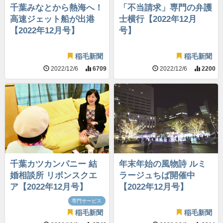
千葉みなとから熱海へ！
「不当請求」専門の弁護
高速ジェット船が出港
士横行【2022年12月
【2022年12月号】
号】
稲毛新聞
稲毛新聞
2022/12/6
6709
2022/12/6
2200
千葉カツカンパニー 結
年末年始の風物詩 ルミ
婚相談所 リボンスクエ
ラージュちば開催中
ア【2022年12月号】
【2022年12月号】
専門サービス
稲毛新聞
稲毛新聞