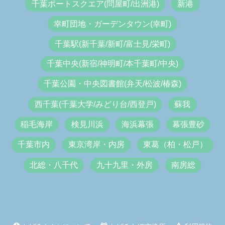
千葉ポートスクエア(問屋町/出洲港)
新港
幸町団地・ガーデンタウン(幸町)
千葉駅(新千葉/新町/富士見/栄町)
千葉中央(新宿/神明町/本千葉町/中央)
千葉公園・中央図書館(弁天/松波/椿森)
西千葉(千葉大学/みどり台/西登戸)
蘇我
稲毛海岸
検見川浜
海浜幕張
幕張豊砂
千葉市内
東京湾岸・内房
東葛（柏・松戸）
北総・八千代
九十九里・外房
南房総