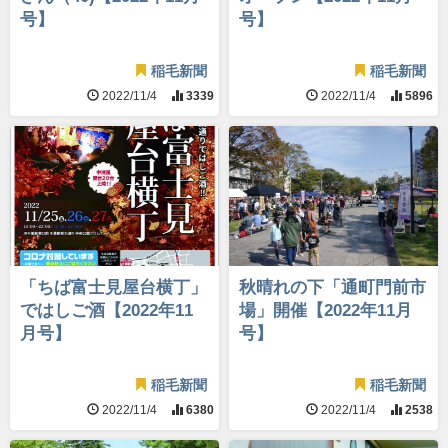
号】
号】
稲毛新聞
稲毛新聞
2022/11/4
3339
2022/11/4
5896
「ちば富士見屋台横丁」
秋晴れの下「通町門前市
ではしご酒【2022年11
場」開催【2022年11月
月号】
号】
稲毛新聞
稲毛新聞
2022/11/4
6380
2022/11/4
2538