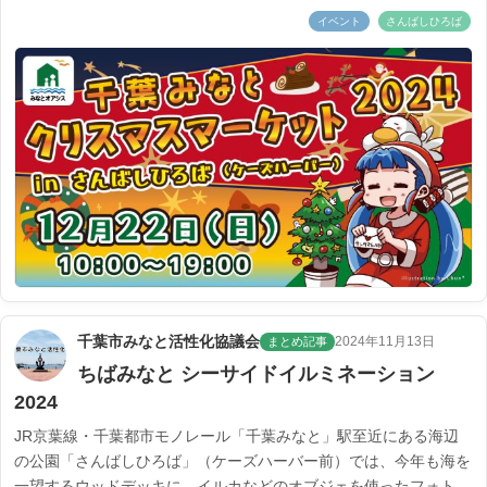
イベント
さんばしひろば
千葉市みなと活性化協議会
2024年11月13日
まとめ記事
ちばみなと シーサイドイルミネーション
2024
JR京葉線・千葉都市モノレール「千葉みなと」駅至近にある海辺
の公園「さんばしひろば」（ケーズハーバー前）では、今年も海を
一望するウッドデッキに、イルカなどのオブジェを使ったフォト...