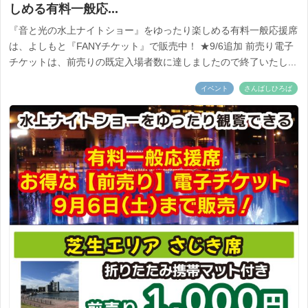
しめる有料一般応...
『音と光の水上ナイトショー』をゆったり楽しめる有料一般応援席
は、よしもと『FANYチケット』で販売中！ ★9/6追加 前売り電子
チケットは、前売りの既定入場者数に達しましたので終了いたし...
イベント
さんばしひろば