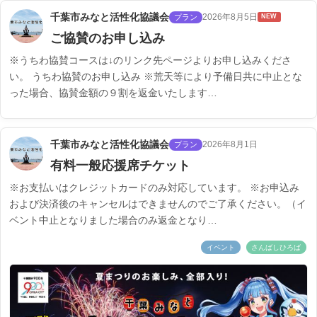
千葉市みなと活性化協議会
2026年8月5日
プラン
NEW
ご協賛のお申し込み
※うちわ協賛コースは↓のリンク先ページよりお申し込みくださ
い。 うちわ協賛のお申し込み ※荒天等により予備日共に中止とな
った場合、協賛金額の９割を返金いたします…
千葉市みなと活性化協議会
2026年8月1日
プラン
有料一般応援席チケット
※お支払いはクレジットカードのみ対応しています。 ※お申込み
および決済後のキャンセルはできませんのでご了承ください。（イ
ベント中止となりました場合のみ返金となり…
イベント
さんばしひろば