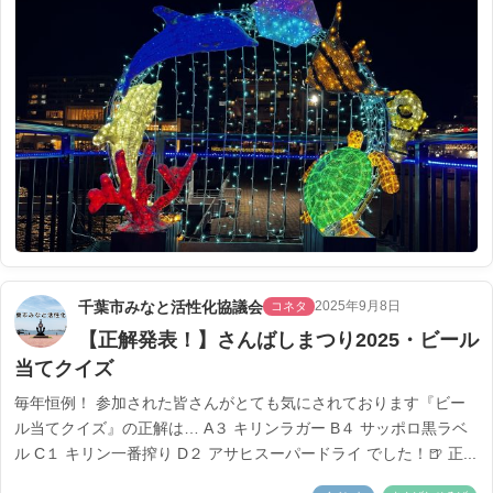
千葉市みなと活性化協議会
2025年9月8日
コネタ
【正解発表！】さんばしまつり2025・ビール
当てクイズ
毎年恒例！ 参加された皆さんがとても気にされております『ビー
ル当てクイズ』の正解は… A３ キリンラガー B４ サッポロ黒ラベ
ル C１ キリン一番搾り D２ アサヒスーパードライ でした！🍺 正...