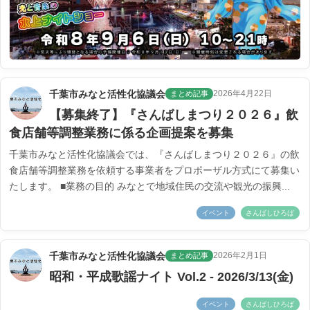
千葉市みなと活性化協議会
2026年4月22日
まとめ記事
【募集終了】『さんばしまつり２０２６』飲
食店舗等調整業務に係る企画提案を募集
千葉市みなと活性化協議会では、『さんばしまつり２０２６』の飲
食店舗等調整業務を依頼する事業者をプロポーザル方式にて募集い
たします。 ■業務の目的 みなとで地域住民の交流や観光の振興...
イベント
さんばしひろば
千葉市みなと活性化協議会
2026年2月1日
まとめ記事
昭和・平成歌謡ナイト Vol.2 - 2026/3/13(金)
イベント
さんばしひろば