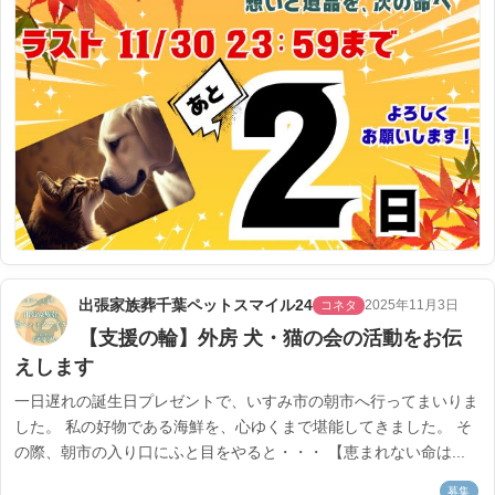
出張家族葬千葉ペットスマイル24
2025年11月3日
コネタ
【支援の輪】外房 犬・猫の会の活動をお伝
えします
一日遅れの誕生日プレゼントで、いすみ市の朝市へ行ってまいりま
した。 私の好物である海鮮を、心ゆくまで堪能してきました。 そ
の際、朝市の入り口にふと目をやると・・・ 【恵まれない命は...
募集