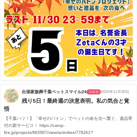
出張家族葬千葉ペットスマイル24
2025年11月30日
コネタ
残り5日！最終週の決意表明。私の気合と覚
悟
【千葉ハツ！】「幸せのバトン」でペットの命を次へ繋ぐ、遺品寄
付の新サービス！ https://camp-
fire.jp/projects/883907/view/activities/778261?