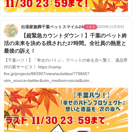
出張家族葬千葉ペットスマイル24
2025年11月30日
コネタ
【超緊急カウントダウン！】千葉のペット終
活の未来を決める残された27時間。全社員の熱意と
最後の訴え！
【千葉ハツ！】「幸せのバトン」でペットの命を次へ繋ぐ、遺品寄
付の新サービス！ https://camp-
fire.jp/projects/883907/view/activities/779845?
utm_source=twitter&utm_medium=social&utm...