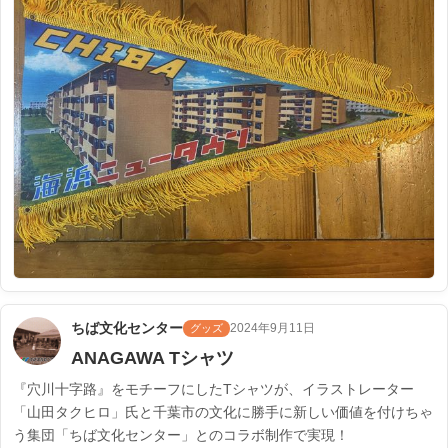
ちば文化センター
2024年9月11日
グッズ
ANAGAWA Tシャツ
『穴川十字路』をモチーフにしたTシャツが、イラストレーター
「山田タクヒロ」氏と千葉市の文化に勝手に新しい価値を付けちゃ
う集団「ちば文化センター」とのコラボ制作で実現！