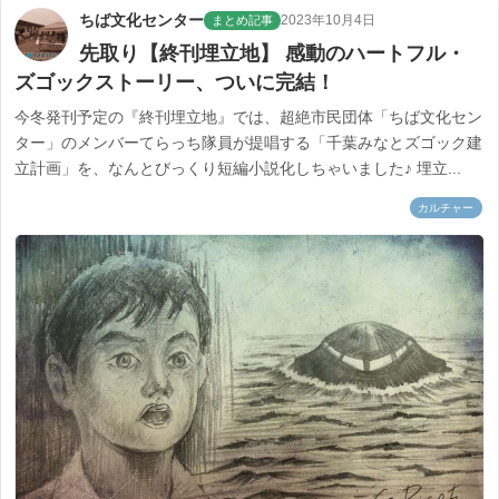
ちば文化センター
2023年10月4日
まとめ記事
先取り【終刊埋立地】 感動のハートフル・
ズゴックストーリー、ついに完結！
今冬発刊予定の『終刊埋立地』では、超絶市民団体「ちば文化セン
ター」のメンバーてらっち隊員が提唱する「千葉みなとズゴック建
立計画」を、なんとびっくり短編小説化しちゃいました♪ 埋立...
カルチャー