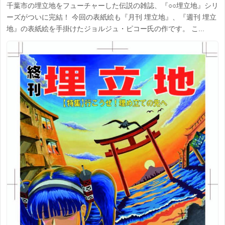
千葉市の埋立地をフューチャーした伝説の雑誌、『○○埋立地』シリ
ーズがついに完結！ 今回の表紙絵も『月刊 埋立地』、『週刊 埋立
地』の表紙絵を手掛けたジョルジュ・ピコー氏の作です。 こ...