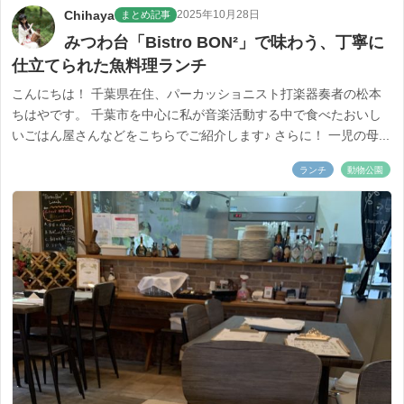
Chihaya
2025年10月28日
まとめ記事
みつわ台「Bistro BON²」で味わう、丁寧に
仕立てられた魚料理ランチ
こんにちは！ 千葉県在住、パーカッショニスト打楽器奏者の松本
ちはやです。 千葉市を中心に私が音楽活動する中で食べたおいし
いごはん屋さんなどをこちらでご紹介します♪ さらに！ 一児の母...
ランチ
動物公園