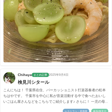
Chihaya
2025年9月4日
まとめ記事
検見川シタール
こんにちは！ 千葉県在住、パーカッショニスト打楽器奏者の松本
ちはやです。 千葉市を中心に私が音楽活動する中で食べたおいし
いごはん屋さんなどをこちらでご紹介します♪ さらに！ 一児の母...
レストラン・居酒屋
幕張/検見川