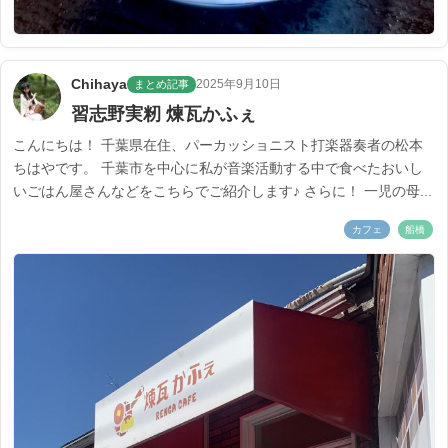
Chihaya
2025年9月10日
まとめ記事
習志野実籾 煉瓦かふぇ
こんにちは！ 千葉県在住、パーカッショニスト打楽器奏者の松本
ちはやです。 千葉市を中心に私が音楽活動する中で食べたおいし
いごはん屋さんなどをこちらでご紹介します♪ さらに！ 一児の母...
カフェ
船橋