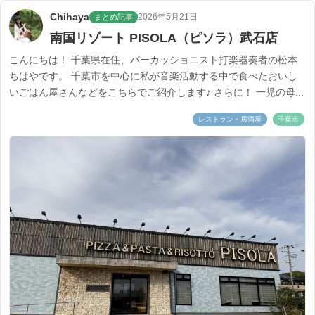
Chihaya
2026年5月21日
まとめ記事
南国リゾート PISOLA（ピソラ）武石店
こんにちは！ 千葉県在住、パーカッショニスト打楽器奏者の松本
ちはやです。 千葉市を中心に私が音楽活動する中で食べたおいし
いごはん屋さんなどをこちらでご紹介します♪ さらに！ 一児の母...
レストラン・居酒屋
千葉市