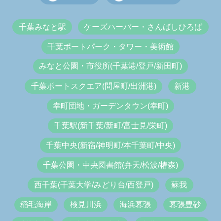
千葉みなと駅
ケーズハーバー・さんばしひろば
千葉ポートパーク・タワー・美術館
みなと公園・市役所(千葉港/登戸/新田町)
千葉ポートスクエア(問屋町/出洲港)
新港
幸町団地・ガーデンタウン(幸町)
千葉駅(新千葉/新町/富士見/栄町)
千葉中央(新宿/神明町/本千葉町/中央)
千葉公園・中央図書館(弁天/松波/椿森)
西千葉(千葉大学/みどり台/西登戸)
蘇我
稲毛海岸
検見川浜
海浜幕張
幕張豊砂