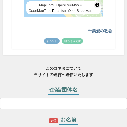
MapLibre
|
OpenFreeMap
©
OpenMapTiles
Data from
OpenStreetMap
千葉愛の教会
イベント
稲毛海浜公園
このコネタについて
当サイトの運営へ送信いたします
企業/団体名
お名前
必須