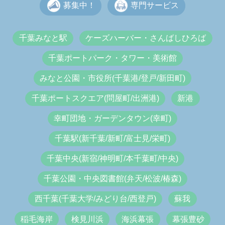
募集中！
専門サービス
千葉みなと駅
ケーズハーバー・さんばしひろば
千葉ポートパーク・タワー・美術館
みなと公園・市役所(千葉港/登戸/新田町)
千葉ポートスクエア(問屋町/出洲港)
新港
幸町団地・ガーデンタウン(幸町)
千葉駅(新千葉/新町/富士見/栄町)
千葉中央(新宿/神明町/本千葉町/中央)
千葉公園・中央図書館(弁天/松波/椿森)
西千葉(千葉大学/みどり台/西登戸)
蘇我
稲毛海岸
検見川浜
海浜幕張
幕張豊砂