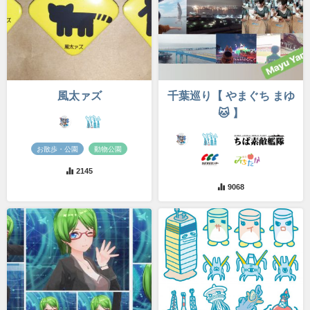
風太ァズ
千葉巡り【 やまぐち まゆ
🐱 】
お散歩・公園
動物公園
2145
9068