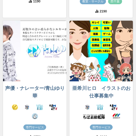
1190
教室・サークル
西千葉
2190
声優・ナレーター/青山ゆり
亜希川ヒロ イラストのお
華
仕事募集中
専門サービス
専門サービス