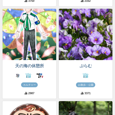
3750
2162
天の海の休憩所
ぷらむ
カルチャー
お散歩・公園
2987
3371