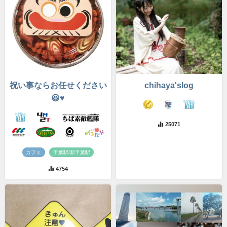
祝い事ならお任せください
chihaya'slog
😆♥️
25071
カフェ
千葉駅/新千葉駅
4754