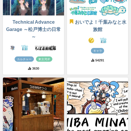
Technical Advance
おいでよ！千葉みなと水
Garage ～松戸博士の日常
族館
～
キャラ
カルチャー
東京湾岸
54291
3630