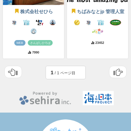
株式会社せひら
ちばみなとjp 管理人室
23452
WEB
さんばしひろば
7990
1
/ 1 ページ目