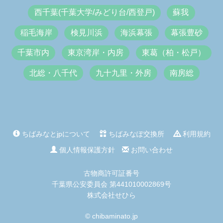
西千葉(千葉大学/みどり台/西登戸)
蘇我
稲毛海岸
検見川浜
海浜幕張
幕張豊砂
千葉市内
東京湾岸・内房
東葛（柏・松戸）
北総・八千代
九十九里・外房
南房総
ちばみなとjpについて
ちばみなぽ交換所
利用規約
個人情報保護方針
お問い合わせ
古物商許可証番号
千葉県公安委員会 第441010002869号
株式会社せひら
© chibaminato.jp