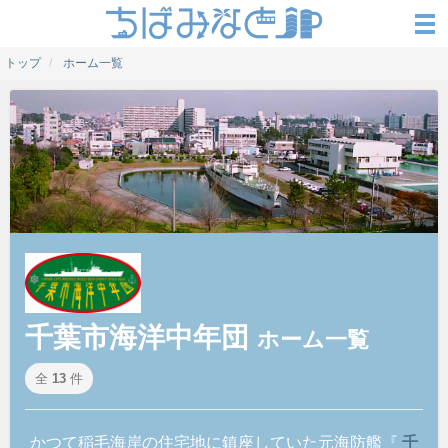
トップ
ホーム一覧
千葉市海洋中年団
ホーム一覧
全
13
件
かつて稲毛海岸の住宅地に鎮座していた元海防艦『
千