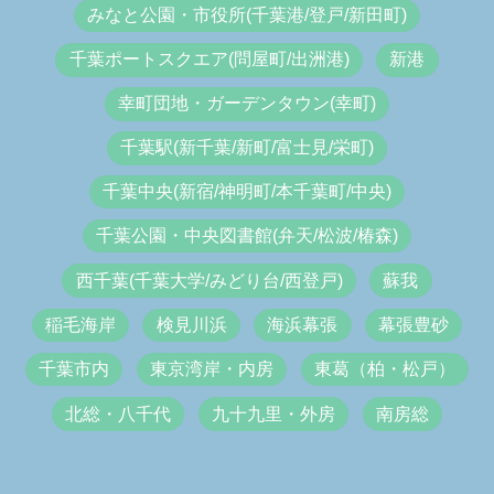
みなと公園・市役所(千葉港/登戸/新田町)
千葉ポートスクエア(問屋町/出洲港)
新港
幸町団地・ガーデンタウン(幸町)
千葉駅(新千葉/新町/富士見/栄町)
千葉中央(新宿/神明町/本千葉町/中央)
千葉公園・中央図書館(弁天/松波/椿森)
西千葉(千葉大学/みどり台/西登戸)
蘇我
稲毛海岸
検見川浜
海浜幕張
幕張豊砂
千葉市内
東京湾岸・内房
東葛（柏・松戸）
北総・八千代
九十九里・外房
南房総