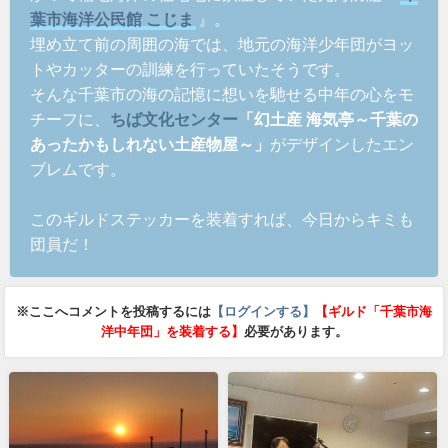
葉市海洋公民館 こじま
』。
埋め立て前の周囲の海では、地元の海洋少年団がヨッ
トやカッターの訓練を行っていたそうです。
そんな千葉市の海の記憶に想いを馳せる中年の心をモ
チーフに、
ちば文化センター
「幻土産 海気亭～千葉の
あったかもしれない土産物屋～」
がデザインしたエン
ブレムです。
このギルドステッカーを装着すれば、今日からキミも
団員だ！
※ここへコメントを投稿するには
【ログインする】
【ギルド「千葉市海
洋中年団」を装着する】
必要があります。