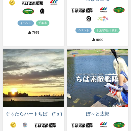
イベント
千葉市
イベント
千葉駅/新千葉駅
7675
9090
ぐぅたらハートちば (*´з`)
ぽ～と太郎