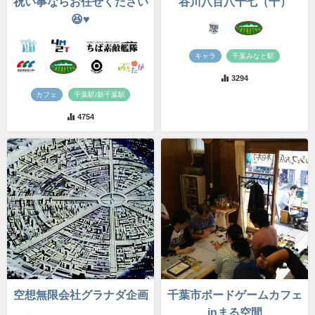
祝い事ならお任せください
谷川八百八十七（千）
😆♥️
キャラ
千葉みなと駅
3294
カフェ
千葉駅/新千葉駅
4754
空想無限会社グラナダ企画
千葉市ボードゲームカフェ
inまる空間