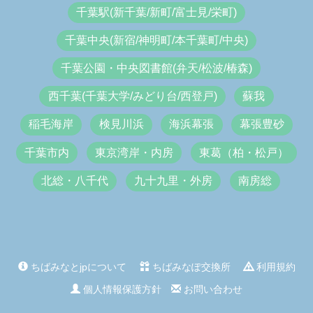
千葉駅(新千葉/新町/富士見/栄町)
千葉中央(新宿/神明町/本千葉町/中央)
千葉公園・中央図書館(弁天/松波/椿森)
西千葉(千葉大学/みどり台/西登戸)
蘇我
稲毛海岸
検見川浜
海浜幕張
幕張豊砂
千葉市内
東京湾岸・内房
東葛（柏・松戸）
北総・八千代
九十九里・外房
南房総
ちばみなとjpについて
ちばみなぽ交換所
利用規約
個人情報保護方針
お問い合わせ