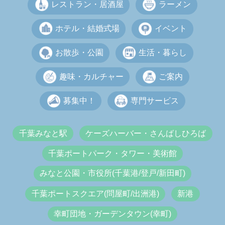
レストラン・居酒屋
ラーメン
ホテル・結婚式場
イベント
お散歩・公園
生活・暮らし
趣味・カルチャー
ご案内
募集中！
専門サービス
千葉みなと駅
ケーズハーバー・さんばしひろば
千葉ポートパーク・タワー・美術館
みなと公園・市役所(千葉港/登戸/新田町)
千葉ポートスクエア(問屋町/出洲港)
新港
幸町団地・ガーデンタウン(幸町)