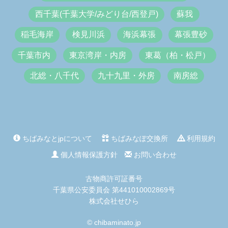
西千葉(千葉大学/みどり台/西登戸)
蘇我
稲毛海岸
検見川浜
海浜幕張
幕張豊砂
千葉市内
東京湾岸・内房
東葛（柏・松戸）
北総・八千代
九十九里・外房
南房総
ちばみなとjpについて
ちばみなぽ交換所
利用規約
個人情報保護方針
お問い合わせ
古物商許可証番号
千葉県公安委員会 第441010002869号
株式会社せひら
© chibaminato.jp