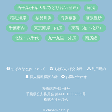
西千葉(千葉大学/みどり台/西登戸)
蘇我
稲毛海岸
検見川浜
海浜幕張
幕張豊砂
千葉市内
東京湾岸・内房
東葛（柏・松戸）
北総・八千代
九十九里・外房
南房総
ちばみなとjpについて
ちばみなぽ交換所
利用規約
個人情報保護方針
お問い合わせ
古物商許可証番号
千葉県公安委員会 第441010002869号
株式会社せひら
© chibaminato.jp