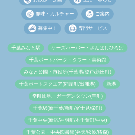
趣味・カルチャー
ご案内
募集中！
専門サービス
千葉みなと駅
ケーズハーバー・さんばしひろば
千葉ポートパーク・タワー・美術館
みなと公園・市役所(千葉港/登戸/新田町)
千葉ポートスクエア(問屋町/出洲港)
新港
幸町団地・ガーデンタウン(幸町)
千葉駅(新千葉/新町/富士見/栄町)
千葉中央(新宿/神明町/本千葉町/中央)
千葉公園・中央図書館(弁天/松波/椿森)