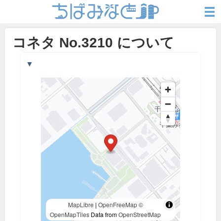
コネタ No.3210 について
▼
MapLibre
|
OpenFreeMap
©
OpenMapTiles
Data from
OpenStreetMap