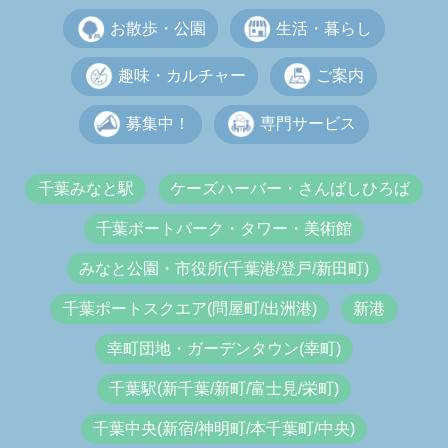
お散歩・公園
生活・暮らし
趣味・カルチャー
ご案内
募集中！
専門サービス
千葉みなと駅
ケーズハーバー・さんばしひろば
千葉ポートパーク・タワー・美術館
みなと公園・市役所(千葉港/登戸/新田町)
千葉ポートスクエア(問屋町/出洲港)
新港
幸町団地・ガーデンタウン(幸町)
千葉駅(新千葉/新町/富士見/栄町)
千葉中央(新宿/神明町/本千葉町/中央)