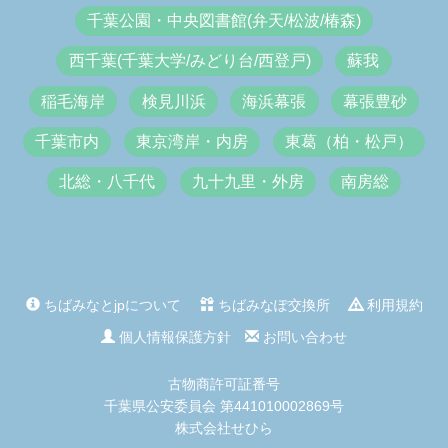
千葉公園・中央図書館(弁天/松波/椿森)
西千葉(千葉大学/みどり台/西登戸)
蘇我
稲毛海岸
検見川浜
海浜幕張
幕張豊砂
千葉市内
東京湾岸・内房
東葛（柏・松戸）
北総・八千代
九十九里・外房
南房総
ちばみなとjpについて
ちばみなぽ交換所
利用規約
個人情報保護方針
お問い合わせ
古物商許可証番号
千葉県公安委員会 第441010002869号
株式会社せひら